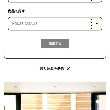
PROJECT
WHAT’S
商品で探す
LIFE
LABEL
ライフレー
検索する
つ
い
て
も
っ
はい
いいえ
絞り込みを解除
会社概
要
企業の
方へ
お問い
合わせ