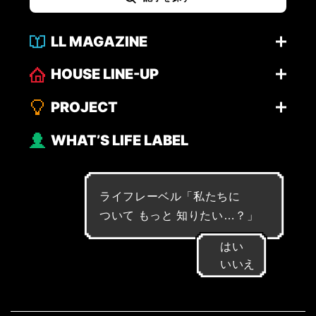
LL MAGAZINE
HOUSE LINE-UP
PROJECT
WHAT’S LIFE LABEL
ライフレーベル「
私
た
ち
に
つ
い
て
も
っ
と
知
り
た
い
…
？
」
はい
いいえ