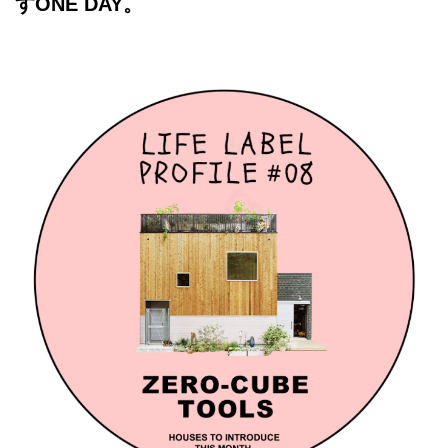
すONE DAY。