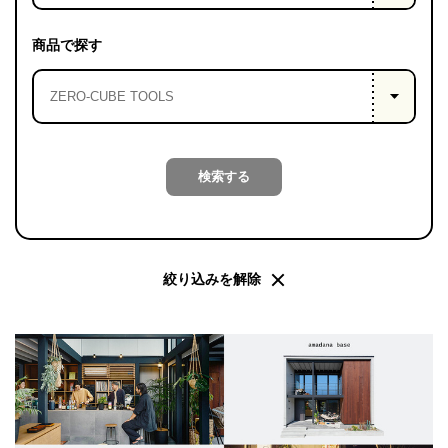
PROJECT
WHAT’S
商品で探す
LIFE
LABEL
ライフレー
検索する
つ
い
て
も
っ
はい
いいえ
絞り込みを解除
会社概
要
企業の
方へ
お問い
合わせ