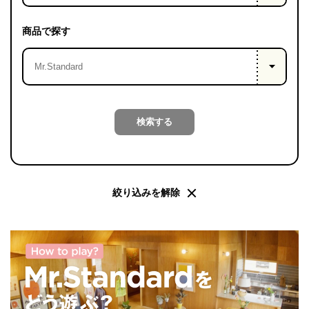
PROJECT
WHAT’S
商品で探す
LIFE
LABEL
ライフレー
検索する
つ
い
て
も
っ
はい
いいえ
絞り込みを解除
会社概
要
企業の
方へ
お問い
合わせ