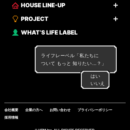
HOUSE LINE-UP
PROJECT
WHAT’S LIFE LABEL
ライフレーベル「
私
た
ち
に
つ
い
て
も
っ
と
知
り
た
い
…
？
」
はい
いいえ
会社概要
企業の方へ
お問い合わせ
プライバシーポリシー
採用情報