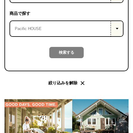
PROJECT
WHAT’S
商品で探す
LIFE
LABEL
ライフレー
検索する
つ
い
て
も
っ
はい
いいえ
絞り込みを解除
会社概
要
企業の
方へ
お問い
合わせ