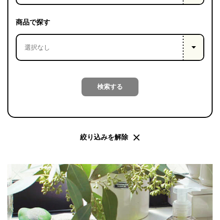
PROJECT
WHAT’S
商品で探す
LIFE
LABEL
ライフレー
検索する
つ
い
て
も
っ
はい
いいえ
絞り込みを解除
会社概
要
企業の
方へ
お問い
合わせ