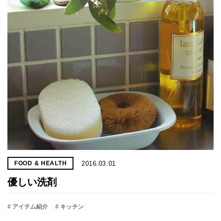
プライ
バシー
ポリシ
ー
採用情
報
2016.03.01
FOOD & HEALTH
優しい洗剤
# アイテム紹介
# キッチン