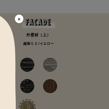
×
FACADE
外壁材（上）
縦張り 2 /イエロー