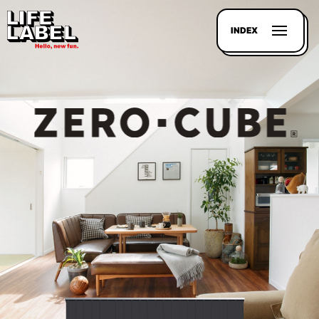
INDEX
記事を
探す
LL
MAGAZIN
HOUSE
LINE-
UP