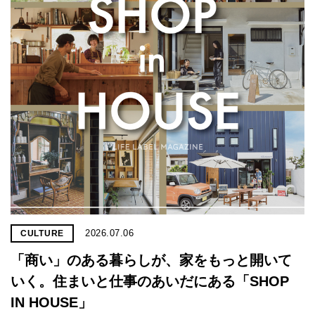
2026.07.06
CULTURE
「商い」の​ある​暮らしが、​家を​もっと​開いて
いく。​住まいと​仕事の​あいだに​ある​「SHOP
IN HOUSE」