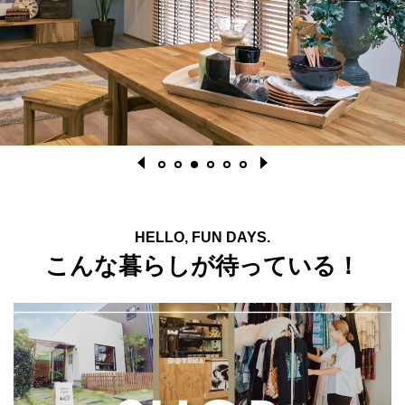
HELLO, FUN DAYS.
こんな暮らしが待っている！
1
2
3
4
5
6