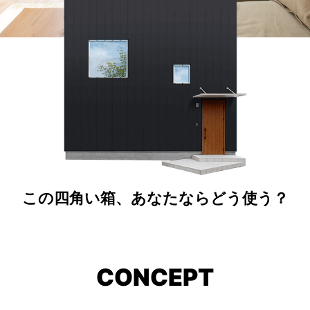
PROJECT
WHAT’S
LIFE
LABEL
ライフレー
つ
い
て
も
っ
はい
いいえ
この四角い箱、あなたならどう使う？
会社概
要
CONCEPT
企業の
方へ
お問い
合わせ