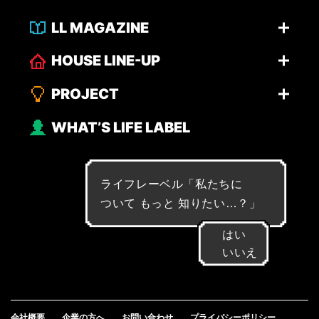
LL MAGAZINE
HOUSE LINE-UP
PROJECT
WHAT’S LIFE LABEL
ライフレーベル「
私
た
ち
に
つ
い
て
も
っ
と
知
り
た
い
…
？
」
はい
いいえ
会社概要
企業の方へ
お問い合わせ
プライバシーポリシー