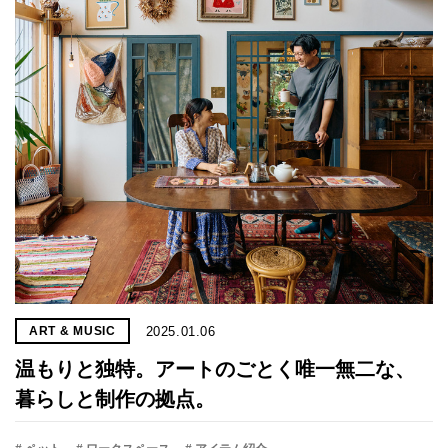
プライ
バシー
ポリシ
ー
採用情
報
2025.01.06
ART & MUSIC
温もり​​と独特。アートのごとく唯一無二な、
暮らしと制作の拠点。