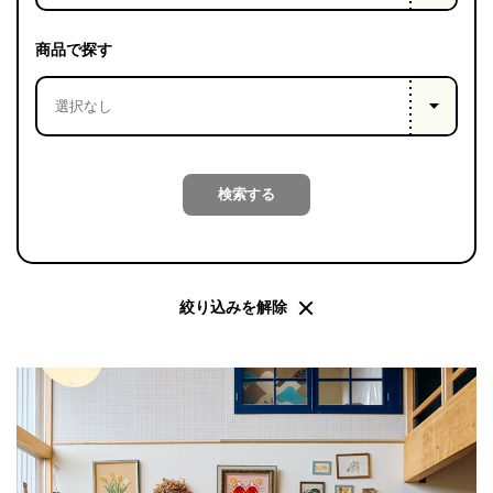
PROJECT
WHAT’S
商品で探す
LIFE
LABEL
ライフレー
検索する
つ
い
て
も
っ
はい
いいえ
絞り込みを解除
会社概
要
企業の
方へ
お問い
合わせ