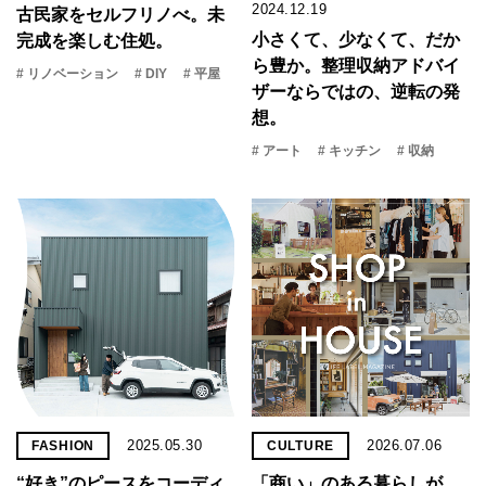
2024.12.19
古民家をセルフリノべ。未
小さくて、少なくて、だか
完成を楽しむ住処。
ら豊か。整理収納アドバイ
# リノベーション
# DIY
# 平屋
ザーならではの、逆転の発
想。
# アート
# キッチン
# 収納
2025.05.30
2026.07.06
FASHION
CULTURE
“好き”のピースをコーディ
「商い」の​ある​暮らしが、​