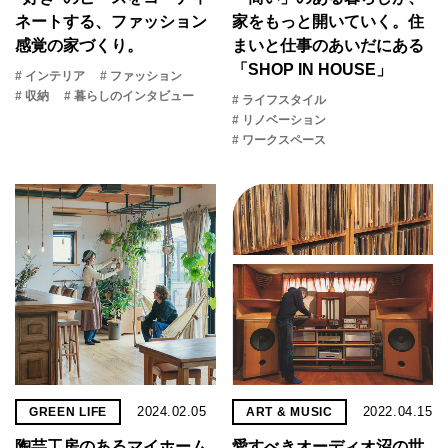
ネートする、ファッション
家を​もっと​開いていく。​住
感覚の家づくり。
まいと​仕事の​あいだに​ある​
「SHOP IN HOUSE」
# インテリア
# ファッション
# 収納
# 暮らしのインタビュー
# ライフスタイル
# リノベーション
# ワークスペース
2024.02.05
2022.04.15
GREEN LIFE
ART & MUSIC
陶芸工房のあるマイホーム
愛すべきオーディオ沼の世