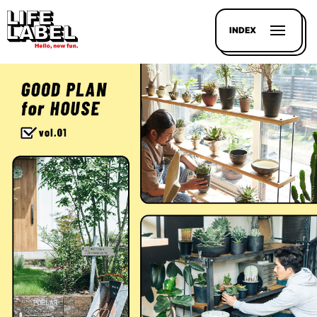
INDEX
記事を
探す
LL
MAGAZIN
HOUSE
LINE-
UP