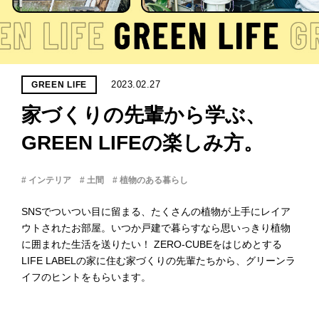
PROJECT
WHAT’S
LIFE
LABEL
2023.02.27
GREEN LIFE
家づくりの先輩から学ぶ、
ライフレー
つ
い
て
も
っ
GREEN LIFEの楽しみ方。
はい
# インテリア
# 土間
# 植物のある暮らし
いいえ
SNSでついつい目に留まる、たくさんの植物が上手にレイア
ウトされたお部屋。いつか戸建で暮らすなら思いっきり植物
に囲まれた生活を送りたい！ ZERO-CUBEをはじめとする
会社概
要
LIFE LABELの家に住む家づくりの先輩たちから、グリーンラ
イフのヒントをもらいます。
企業の
方へ
お問い
合わせ