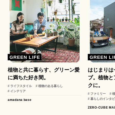
GREEN LIFE
GREEN LI
植物と共に暮らす、グリーン愛
はじまりは
に満ちた好き間。
ブ。植物と
クに。
# ライフスタイル
# 植物のある暮らし
# インテリア
# ファミリー
#
# 暮らしのインタ
amadana base
ZERO-CUBE MA