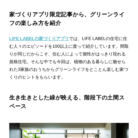
プライ
バシー
家づくりアプリ限定記事から、グリーンライ
ポリシ
ー
フの楽しみ方を紹介
採用情
報
LIFE LABELの家づくりアプリ
では、LIFE LABELの住宅に住
む人々のエピソードを100以上に渡って紹介しています。間取
りが同じだからこそ、住む人によって個性がはっきり現れる
規格住宅。そんな中でも今回は、植物のある暮らしに魅せら
れた3家族のおうちからグリーンライフをとことん楽しむ家づ
くりのヒントをもらいます。
生き生きとした緑が映える、階段下の土間ス
ペース