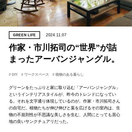
PROJECT
WHAT’S
LIFE
LABEL
2024.11.07
GREEN LIFE
作家・市川拓司の“世界”が詰
ライフレー
つ
い
て
も
っ
まったアーバンジャングル。
はい
# DIY
# ワークスペース
# 植物のある暮らし
いいえ
グリーンをたっぷりと家に取り込む「アーバンジャングル」
というインテリアスタイルが、昨今のトレンドになってい
る。それを文字通り体現しているのが、作家・市川拓司さん
会社概
要
の自宅だ。植物たちが伸び伸びと葉を広げるその室内は、生
物の不規則性が不思議な美しさを生む、人間にとっても居心
企業の
方へ
地の良いサンクチュアリだった。
お問い
合わせ