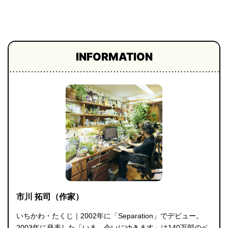
プライ
バシー
ポリシ
ー
採用情
報
INFORMATION
市川 拓司（作家）
いちかわ・たくじ｜2002年に「Separation」でデビュー。
2003年に発表した「いま、会いにゆきます」は140万部のベ