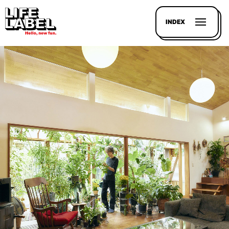
INDEX
記事を
探す
LL
MAGAZIN
HOUSE
LINE-
UP