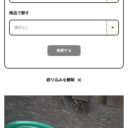
PROJECT
WHAT’S
商品で探す
LIFE
LABEL
ライフレー
検索する
つ
い
て
も
っ
はい
いいえ
絞り込みを解除
会社概
要
企業の
方へ
お問い
合わせ