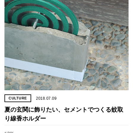
プライ
バシー
ポリシ
ー
採用情
報
2018.07.09
CULTURE
夏の玄関に飾りたい、セメントでつくる蚊取
り線香ホルダー