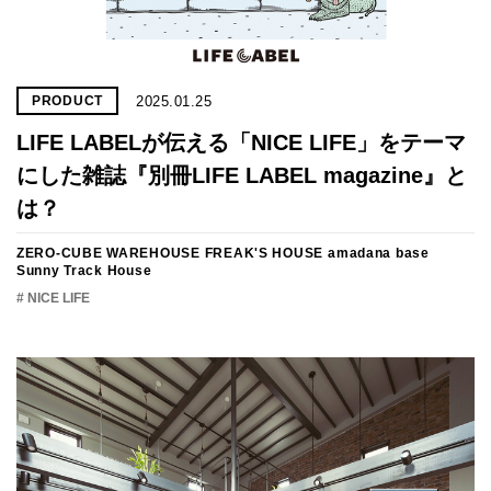
2025.01.25
PRODUCT
LIFE LABELが伝える「NICE LIFE」をテーマ
にした雑誌『別冊LIFE LABEL magazine』と
は？
ZERO-CUBE WAREHOUSE
FREAK'S HOUSE
amadana base
Sunny Track House
# NICE LIFE