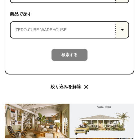
PROJECT
WHAT’S
商品で探す
LIFE
LABEL
ライフレー
検索する
つ
い
て
も
っ
はい
いいえ
絞り込みを解除
会社概
要
企業の
方へ
お問い
合わせ