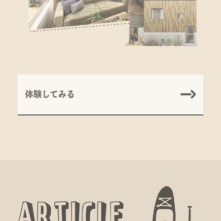
体験してみる
A
R
T
I
C
L
E