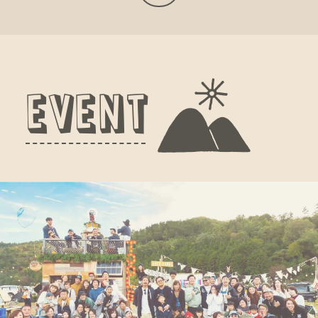
E
V
E
N
T