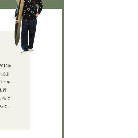
018年
れるよ
ワール
も行
いちば
らは、