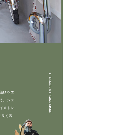
遊びをエ
う。シェ
イメトレ
仲良く暮