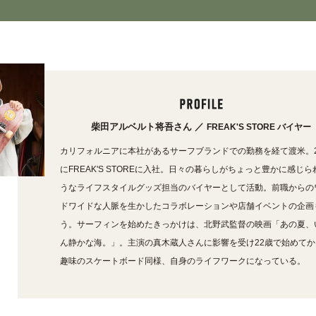
柴田アルベルト将吾さん ／
FREAK'S STORE バイヤー
カリフォルニアに本社があるサーフブランドでの勤務を経て渡米。2
にFREAK'S STOREに入社。日々の暮らしがちょっと豊かに感じら
うなライフスタイルグッズ担当のバイヤーとして活動。前職からの
ドワイドな人脈を生かしたコラボレーションや店舗イベントの企画
う。サーフィンを始めたきっかけは、北野武監督の映画「あの夏、
ん静かな海。」。主演の真木蔵人さんに影響を受け22歳で始めてか
趣味のスケートボード同様、自身のライフワークになっている。