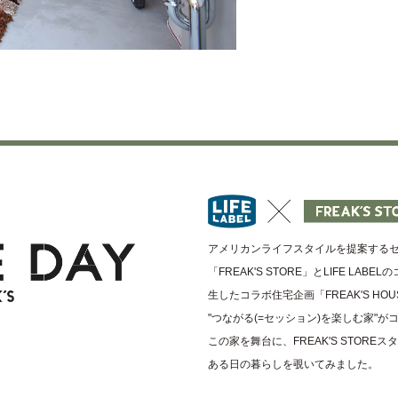
アメリカンライフスタイルを提案する
「FREAK'S STORE」とLIFE LAB
生したコラボ住宅企画「FREAK'S HOUS
"つながる(=セッション)を楽しむ家"が
この家を舞台に、FREAK'S STORE
ある日の暮らしを覗いてみました。