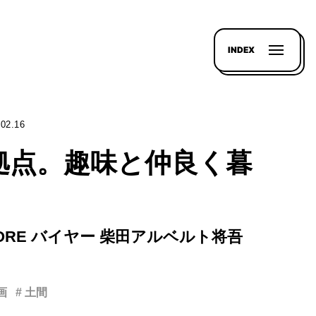
INDEX
.02.16
拠点。趣味と仲良く暮
。
STORE バイヤー 柴田アルベルト将吾
画
# 土間