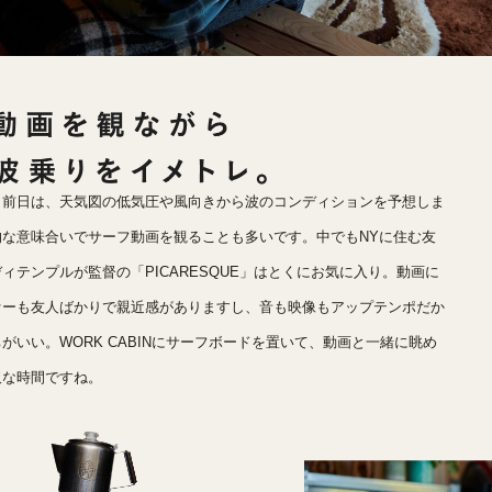
く前日は、天気図の低気圧や風向きから波のコンディションを予想しま
的な意味合いでサーフ動画を観ることも多いです。中でもNYに住む友
ィテンプルが監督の「PICARESQUE」はとくにお気に入り。動画に
ァーも友人ばかりで親近感がありますし、音も映像もアップテンポだか
がいい。WORK CABINにサーフボードを置いて、動画と一緒に眺め
沢な時間ですね。