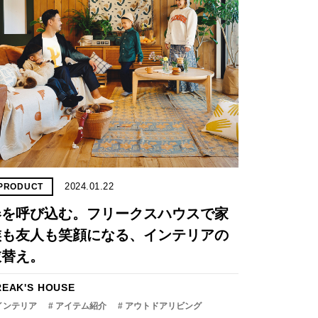
2024.01.22
PRODUCT
春を呼び込む。フリークスハウスで家
族も友人も笑顔になる、インテリアの
衣替え。
REAK'S HOUSE
 インテリア
# アイテム紹介
# アウトドアリビング