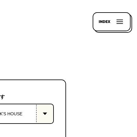
INDEX
す
K'S HOUSE