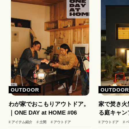
OUTDOOR
OUTDOO
わが家でおこもりアウトドア。
家で焚き火
｜ONE DAY at HOME #06
る庭キャン
# アイテム紹介
# 土間
# アウトドア
# アウトドア
# 