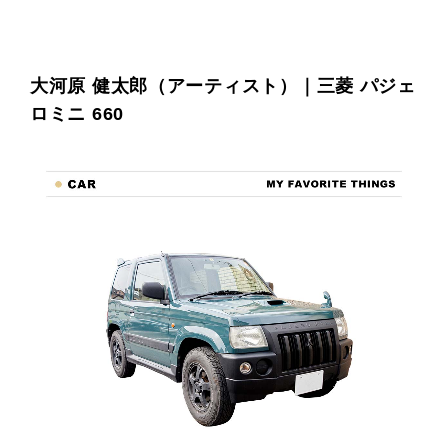
プライ
バシー
ポリシ
ー
大河原 健太郎（アーティスト）｜三菱 パジェ
採用情
報
ロミニ 660