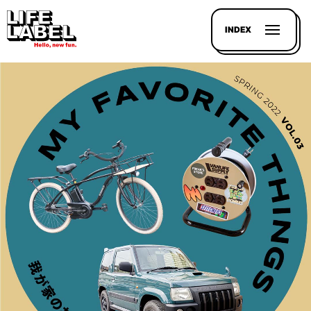
INDEX
記事を
探す
LL
MAGAZIN
HOUSE
LINE-
UP