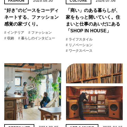
2025.05.30
2026.07.06
FASHION
CULTURE
“好き”のピースをコーディ
「商い」の​ある​暮らしが、​
ネートする、ファッション
家を​もっと​開いていく。​住
感覚の家づくり。
まいと​仕事の​あいだに​ある​
「SHOP IN HOUSE」
# インテリア
# ファッション
# 収納
# 暮らしのインタビュー
# ライフスタイル
# リノベーション
# ワークスペース