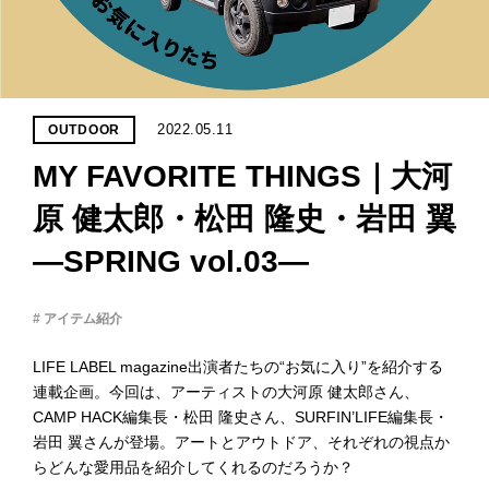
PROJECT
WHAT’S
LIFE
LABEL
2022.05.11
OUTDOOR
MY FAVORITE THINGS｜大河
ライフレー
つ
い
て
も
っ
原 健太郎・松田 隆史・岩田 翼
―SPRING vol.03―
はい
いいえ
# アイテム紹介
LIFE LABEL magazine出演者たちの“お気に入り”を紹介する
会社概
連載企画。今回は、アーティストの大河原 健太郎さん、
要
CAMP HACK編集長・松田 隆史さん、SURFIN’LIFE編集長・
企業の
岩田 翼さんが登場。アートとアウトドア、それぞれの視点か
方へ
らどんな愛用品を紹介してくれるのだろうか？
お問い
合わせ