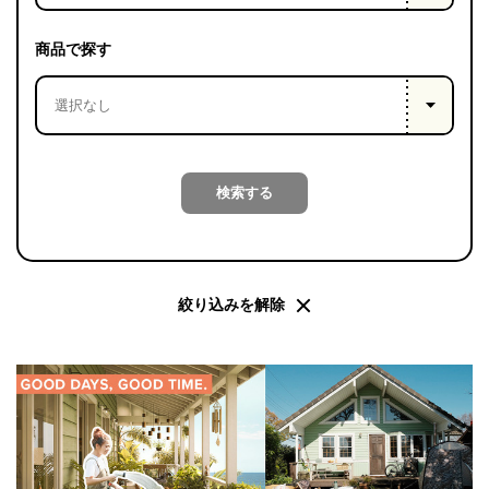
PROJECT
WHAT’S
商品で探す
LIFE
LABEL
ライフレー
検索する
つ
い
て
も
っ
はい
いいえ
絞り込みを解除
会社概
要
企業の
方へ
お問い
合わせ