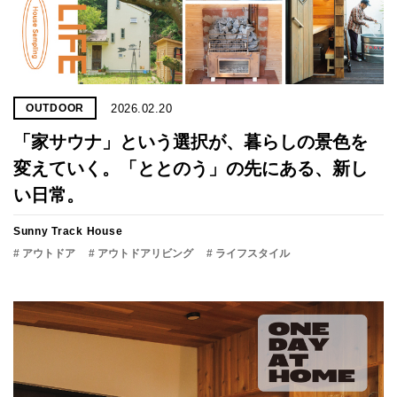
2026.02.20
OUTDOOR
「家サウナ」と​いう​選択が、​暮らしの​景色を​
変えていく。「​ととのう」の​先に​ある、​新し
い​日常。
Sunny Track House
# アウトドア
# アウトドアリビング
# ライフスタイル