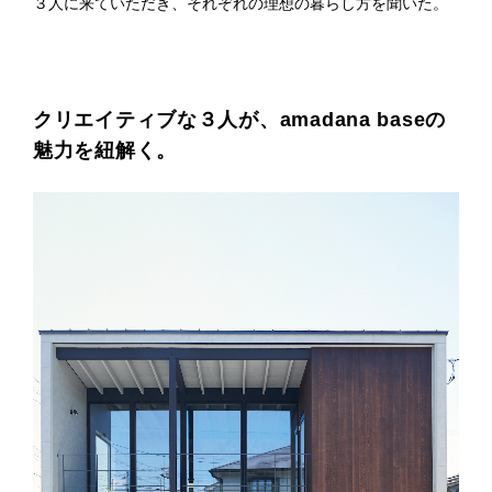
３人に来ていただき、それぞれの理想の暮らし方を聞いた。
プライ
バシー
ポリシ
ー
採用情
報
クリエイティブな３人が、amadana baseの
魅力を紐解く。