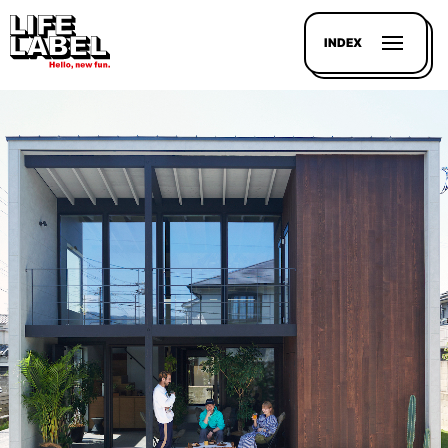
INDEX
記事を
探す
LL
MAGAZIN
HOUSE
LINE-
UP