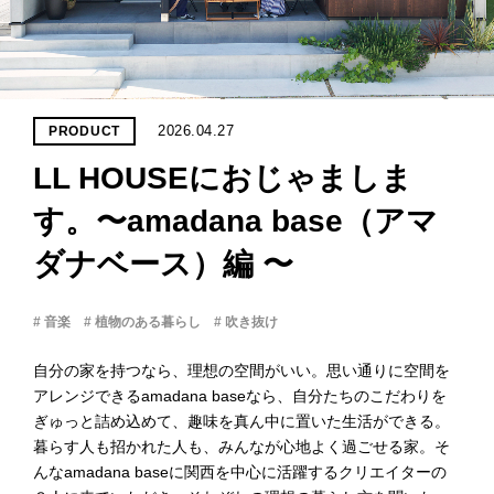
PROJECT
WHAT’S
LIFE
LABEL
2026.04.27
PRODUCT
LL HOUSEにおじゃましま
ライフレー
つ
い
て
も
っ
す。〜amadana base（アマ
ダナベース）編 〜
はい
いいえ
# 音楽
# 植物のある暮らし
# 吹き抜け
自分の家を持つなら、理想の空間がいい。思い通りに空間を
会社概
アレンジできるamadana baseなら、自分たちのこだわりを
要
ぎゅっと詰め込めて、趣味を真ん中に置いた生活ができる。
企業の
暮らす人も招かれた人も、みんなが心地よく過ごせる家。そ
方へ
んなamadana baseに関西を中心に活躍するクリエイターの
お問い
合わせ