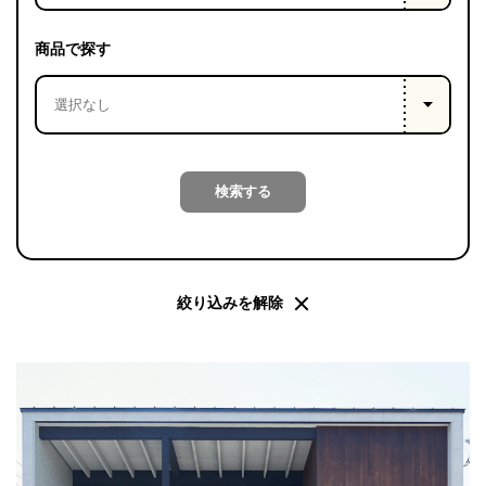
PROJECT
WHAT’S
商品で探す
LIFE
LABEL
ライフレー
検索する
つ
い
て
も
っ
はい
いいえ
絞り込みを解除
会社概
要
企業の
方へ
お問い
合わせ