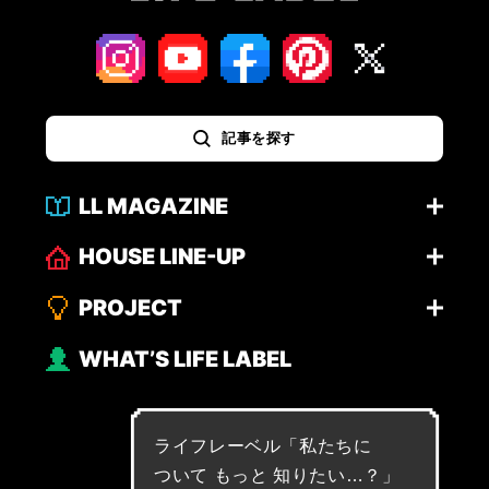
記事を探す
LL MAGAZINE
HOUSE LINE-UP
PROJECT
WHAT’S LIFE LABEL
ライフレーベル「
私
た
ち
に
つ
い
て
も
っ
と
知
り
た
い
…
？
」