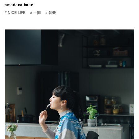
amadana base
# NICE LIFE
# 土間
# 音楽