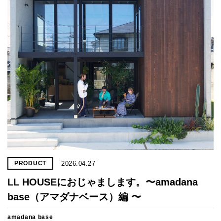
プライ
バシー
ポリシ
ー
採用情
報
2026.04.27
PRODUCT
LL HOUSEにおじゃまします。〜amadana
base（アマダナベース）編 〜
amadana base