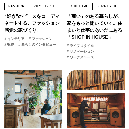
2025.05.30
2026.07.06
FASHION
CULTURE
“好き”のピースをコーディ
「商い」の​ある​暮らしが、​
ネートする、ファッション
家を​もっと​開いていく。​住
感覚の家づくり。
まいと​仕事の​あいだに​ある​
「SHOP IN HOUSE」
# インテリア
# ファッション
# 収納
# 暮らしのインタビュー
# ライフスタイル
# リノベーション
# ワークスペース