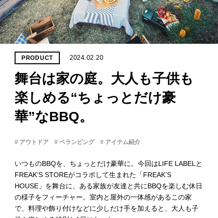
PROJECT
WHAT’S
LIFE
LABEL
2024.02.20
PRODUCT
舞台は家の庭。大人も子供も
ライフレー
つ
い
て
も
っ
楽しめる“ちょっとだけ豪
華”なBBQ。
はい
いいえ
# アウトドア
# ベランピング
# アイテム紹介
いつものBBQを、ちょっとだけ豪華に。今回はLIFE LABELと
会社概
FREAK’S STOREがコラボして生まれた「FREAK’S
要
HOUSE」を舞台に、ある家族が友達と共にBBQを楽しむ休日
企業の
の様子をフィーチャー。室内と屋外の一体感があるこの家
方へ
で、料理や飾り付けなどに少しだけ手を加えると、大人も子
お問い
合わせ