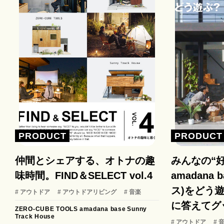
PRODUCT
PRODUCT
仲間とシェアする、オトナの趣
みんなの“
味時間。FIND＆SELECT vol.4
amadana
ス)をどう遊
# アウトドア
# アウトドアリビング
# 音楽
に答えてグ
ZERO-CUBE TOOLS
amadana base
Sunny
Track House
# アウトドア
# 