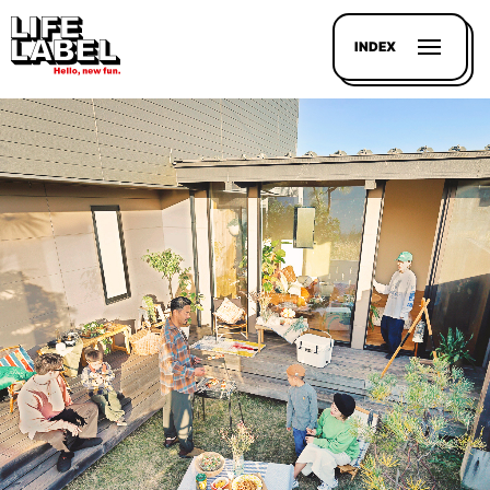
INDEX
記事を
探す
LL
MAGAZIN
HOUSE
LINE-
UP