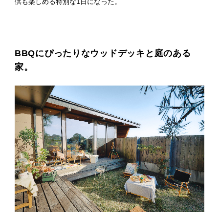
供も楽しめる特別な1日になった。
プライ
バシー
ポリシ
ー
採用情
報
BBQにぴったりなウッドデッキと庭のある
家。