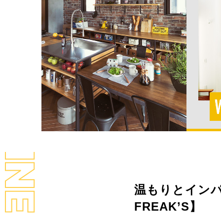
LL MAGAZINE
温もりとインパ
FREAK’S】