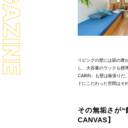
LL MAGAZINE
リビングの壁には節の豊
し、大容量のラックも標準
CABIN」も壁は板張り
ドにこだわった空間はそ
その無垢さが“
CANVAS】