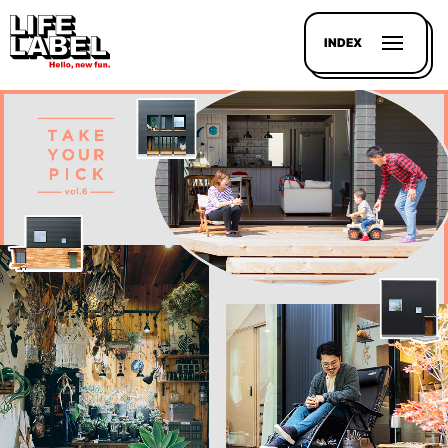
INDEX
記事を
探す
LL
MAGAZIN
HOUSE
LINE-
UP