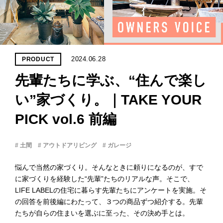
PROJECT
WHAT’S
LIFE
LABEL
2024.06.28
PRODUCT
先輩たちに学ぶ、“住んで楽し
ライフレー
つ
い
て
も
っ
い”家づくり。｜TAKE YOUR
PICK vol.6 前編
はい
いいえ
# 土間
# アウトドアリビング
# ガレージ
悩んで当然の家づくり。そんなときに頼りになるのが、すで
会社概
に家づくりを経験した“先輩”たちのリアルな声。そこで、
要
LIFE LABELの住宅に暮らす先輩たちにアンケートを実施。そ
企業の
の回答を前後編にわたって、３つの商品ずつ紹介する。先輩
方へ
たちが自らの住まいを選ぶに至った、その決め手とは。
お問い
合わせ