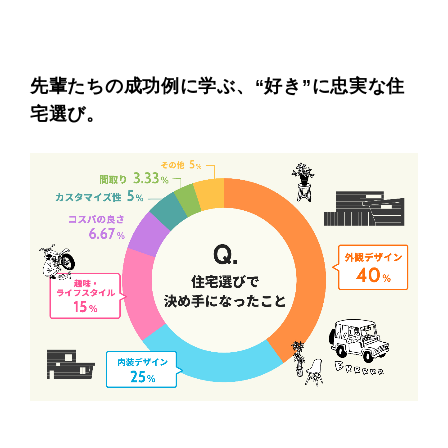
プライ
バシー
ポリシ
ー
先輩たちの成功例に学ぶ、“好き”に忠実な住
採用情
報
宅選び。