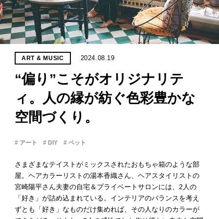
PROJECT
WHAT’S
LIFE
LABEL
2024.08.19
ART & MUSIC
“偏り”こそがオリジナリテ
ライフレー
つ
い
て
も
っ
ィ。人の縁が紡ぐ色彩豊かな
空間づくり。
はい
いいえ
# アート
# DIY
# ペット
さまざまなテイストがミックスされたおもちゃ箱のような部
会社概
屋。ヘアカラーリストの湯本香織さん、ヘアスタイリストの
要
宮崎陽平さん夫妻の自宅＆プライベートサロンには、2人の
企業の
「好き」が詰め込まれている。インテリアのバランスを考え
方へ
ずとも「好き」なものだけ集めれば、その人なりのカラーが
お問い
合わせ