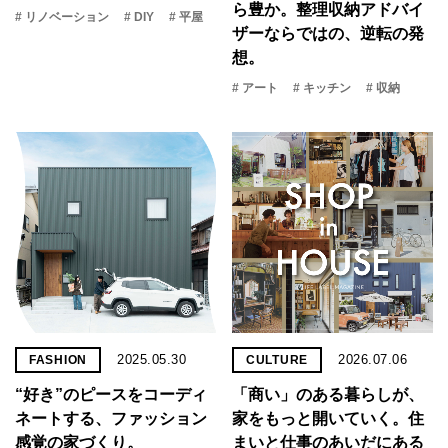
ら豊か。整理収納アドバイ
# リノベーション
# DIY
# 平屋
ザーならではの、逆転の発
想。
# アート
# キッチン
# 収納
2025.05.30
2026.07.06
FASHION
CULTURE
“好き”のピースをコーディ
「商い」の​ある​暮らしが、​
ネートする、ファッション
家を​もっと​開いていく。​住
感覚の家づくり。
まいと​仕事の​あいだに​ある​