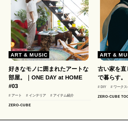
ART & MUSIC
ART & MU
好きなモノに囲まれたアートな
古い家を直
部屋。｜ONE DAY at HOME
で暮らす。
#03
# DIY
# ワーク
# アート
# インテリア
# アイテム紹介
ZERO-CUBE TO
ZERO-CUBE