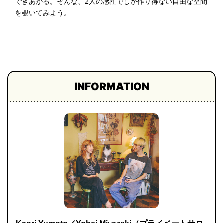
できあがる。そんな、2人の感性でしか作り得ない自由な空間
プライ
を覗いてみよう。
バシー
ポリシ
ー
採用情
報
INFORMATION