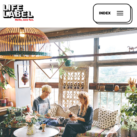
INDEX
記事を
探す
LL
MAGAZIN
HOUSE
LINE-
UP