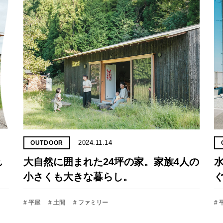
2024.11.14
OUTDOOR
れ
大自然に囲まれた24坪の家。家族4人の
小さくも大きな暮らし。
# 平屋
# 土間
# ファミリー
# 