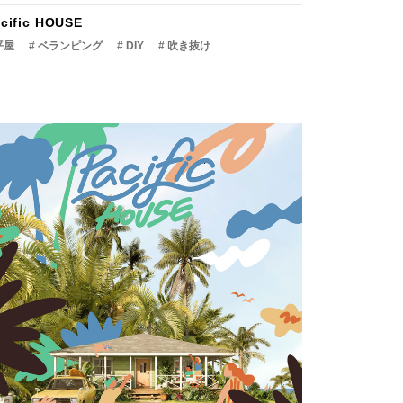
cific HOUSE
平屋
# ベランピング
# DIY
# 吹き抜け