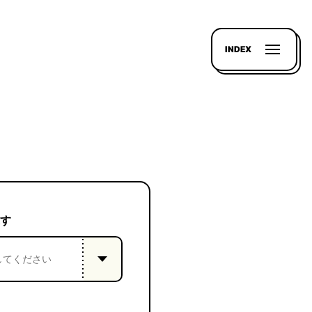
INDEX
す