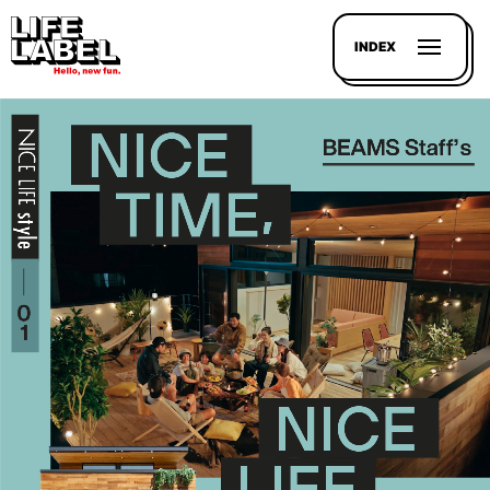
INDEX
記事を
探す
LL
MAGAZIN
HOUSE
LINE-
UP