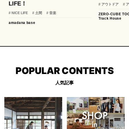
LIFE！
# アウトドア
#
# NICE LIFE
# 土間
# 音楽
ZERO-CUBE TO
Track House
amadana base
POPULAR CONTENTS
人気記事