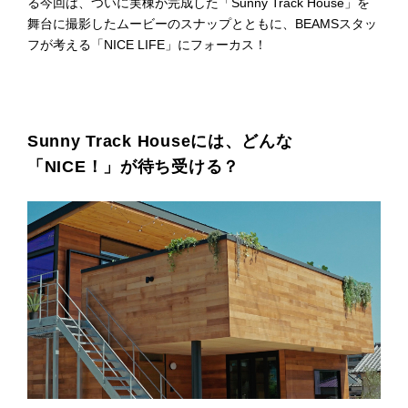
る今回は、ついに実棟が完成した「Sunny Track House」を
プライ
舞台に撮影したムービーのスナップとともに、BEAMSスタッ
バシー
フが考える「NICE LIFE」にフォーカス！
ポリシ
ー
採用情
報
Sunny Track Houseには、どんな
「NICE！」が待ち受ける？