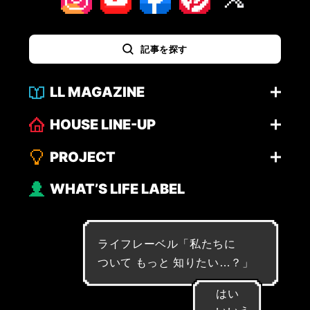
記事を探す
LL MAGAZINE
HOUSE LINE-UP
PROJECT
WHAT’S LIFE LABEL
ライフレーベル「
私
た
ち
に
つ
い
て
も
っ
と
知
り
た
い
…
？
」
はい