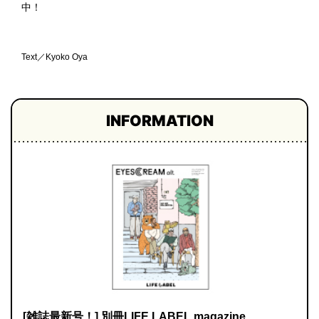
中！
Text／Kyoko Oya
INFORMATION
[雑誌最新号！] 別冊LIFE LABEL magazine