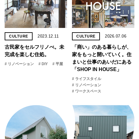
2023.12.11
2026.07.06
CULTURE
CULTURE
古民家をセルフリノべ。未
「商い」の​ある​暮らしが、​
完成を楽しむ住処。
家を​もっと​開いていく。​住
まいと​仕事の​あいだに​ある​
# リノベーション
# DIY
# 平屋
「SHOP IN HOUSE」
# ライフスタイル
# リノベーション
# ワークスペース