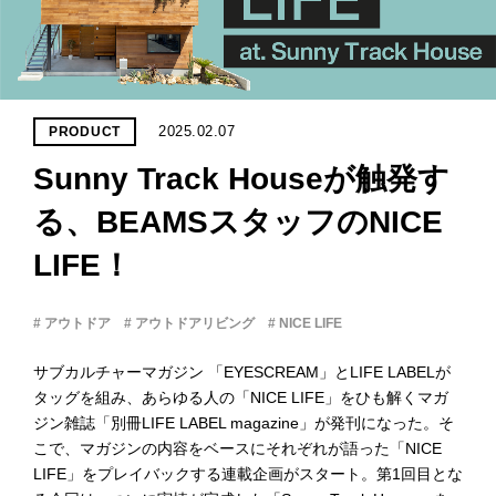
PROJECT
WHAT’S
LIFE
LABEL
2025.02.07
PRODUCT
Sunny Track Houseが触発す
ライフレー
つ
い
て
も
っ
る、BEAMSスタッフのNICE
LIFE！
はい
いいえ
# アウトドア
# アウトドアリビング
# NICE LIFE
サブカルチャーマガジン 「EYESCREAM」とLIFE LABELが
会社概
タッグを組み、あらゆる人の「NICE LIFE」をひも解くマガ
要
ジン雑誌「別冊LIFE LABEL magazine」が発刊になった。そ
企業の
こで、マガジンの内容をベースにそれぞれが語った「NICE
方へ
LIFE」をプレイバックする連載企画がスタート。第1回目とな
お問い
合わせ