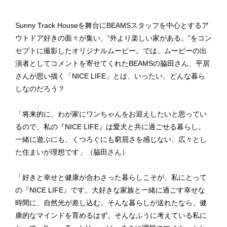
Sunny Track Houseを舞台にBEAMSスタッフを中心とするア
ウトドア好きの面々が集い、“外より楽しい家がある。”をコン
セプトに撮影したオリジナルムービー。では、ムービーの出
演者としてコメントを寄せてくれたBEAMSの脇田さん、平居
さんが思い描く「NICE LIFE」とは、いったい、どんな暮ら
しなのだろう？
「将来的に、わが家にワンちゃんをお迎えしたいと思ってい
るので、私の『NICE LIFE』 は愛犬と共に過ごせる暮らし。
一緒に遊ぶにも、くつろぐにも窮屈さを感じない、広々とし
た住まいが理想です」（脇田さん）
「好きと幸せと健康が合わさった暮らしこそが、私にとって
の『NICE LIFE』です。大好きな家族と一緒に過ごす幸せな
時間に、自然光が差し込む。そんな暮らしが送れたなら、健
康的なマインドを育めるはず。そんなふうに考えている私に