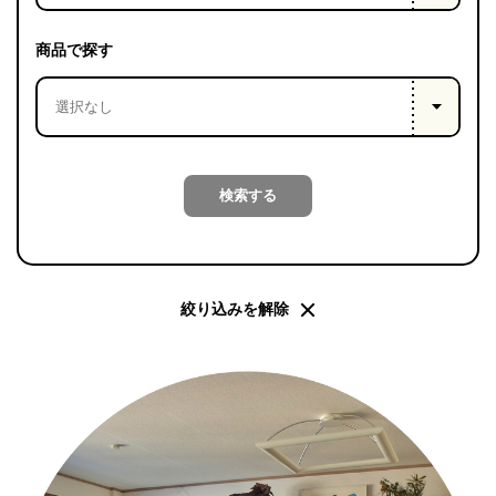
PROJECT
WHAT’S
商品で探す
LIFE
LABEL
ライフレー
検索する
つ
い
て
も
っ
はい
いいえ
絞り込みを解除
会社概
要
企業の
方へ
お問い
合わせ