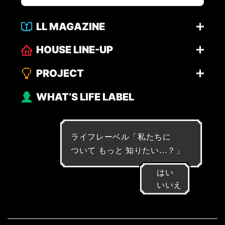
LL MAGAZINE
HOUSE LINE-UP
PROJECT
WHAT’S LIFE LABEL
ライフレーベル「
私
た
ち
に
つ
い
て
も
っ
と
知
り
た
い
…
？
」
はい
いいえ