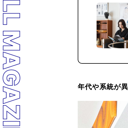
LL MAGAZINE
年代や系統が