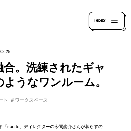
INDEX
.03.25
融合。洗練されたギャ
のようなワンルーム。
アート
# ワークスペース
「soerte」ディレクターの今関龍介さんが暮らすの