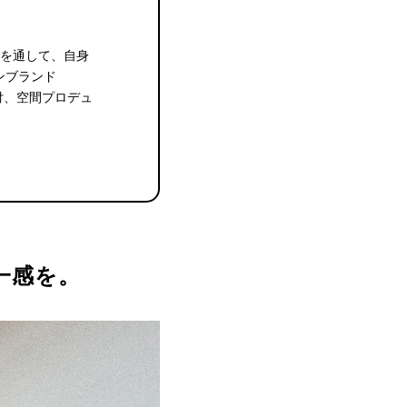
NSを通して、自身
ンブランド
付、空間プロデュ
一感を。