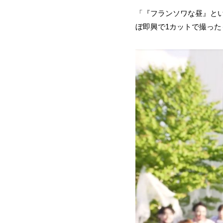
「『フランソワな昼』とい
ぼ即興で1カットで撮っ