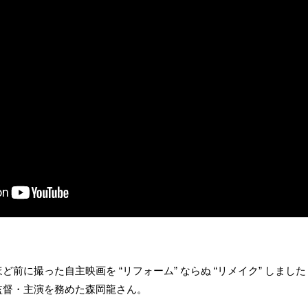
前に撮った自主映画を “リフォーム” ならぬ “リメイク” しまし
監督・主演を務めた森岡龍さん。