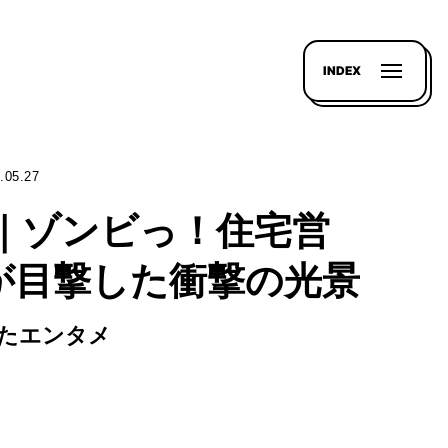
INDEX
.05.27
龍｜ゾンビっ！住宅営
が目撃した衝撃の光景
たエンタメ