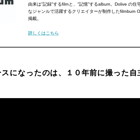
由来は"記録"するfilmと、"記憶"するalbum。Dolive 
なジャンルで活躍するクリエイターが制作したfilmbum OR
掲載。
詳しくはこちら
ースになったのは、１０年前に撮った自