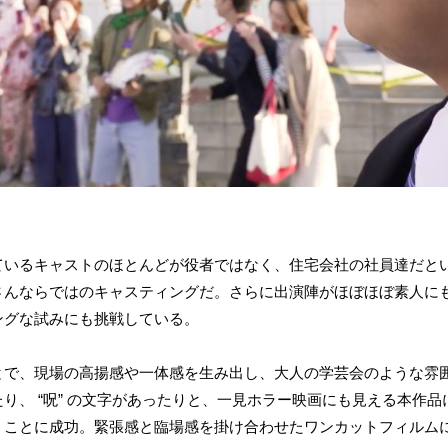
ているキャストのほとんどが役者ではなく、住宅会社の社員達だと
さんならではのキャスティングだ。さらに出演陣がほぼほぼ素人に
ングな試みにも挑戦している。
とで、現場の高揚感や一体感を生み出し、大人の学芸会のような雰
り、 “呪” の文字があったりと、一見ホラー映画にも見える本作
くことに成功。緊張感と臨場感を掛け合わせたワンカットフィルム