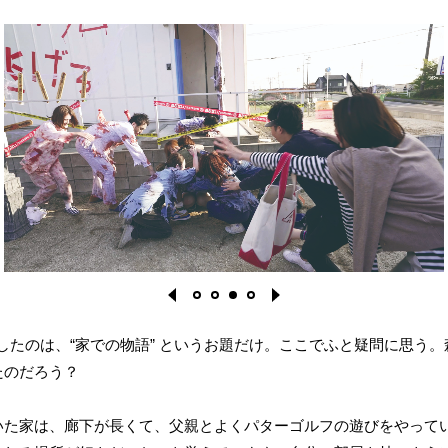
エストしたのは、“家での物語” というお題だけ。ここでふと疑問に思
たのだろう？
1
2
3
4
いた家は、廊下が長くて、父親とよくパターゴルフの遊びをやって