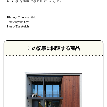
の“好き”を謳歌できる住まいになる。
Photo／Chie Kushibiki
Text／Kyoko Oya
Illust／Daisketch
この記事に関連する商品