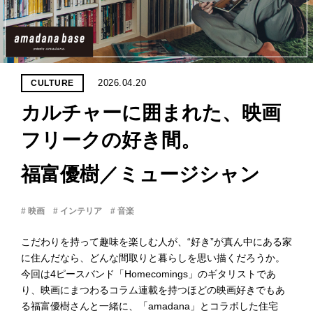
PROJECT
WHAT’S
LIFE
LABEL
2026.04.20
CULTURE
カルチャーに囲まれた、映画
ライフレー
つ
い
て
も
っ
フリークの好き間。
はい
福富優樹／ミュージシャン
いいえ
# 映画
# インテリア
# 音楽
こだわりを持って趣味を楽しむ人が、“好き”が真ん中にある家
会社概
要
に住んだなら、どんな間取りと暮らしを思い描くだろうか。
企業の
今回は4ピースバンド「Homecomings」のギタリストであ
方へ
り、映画にまつわるコラム連載を持つほどの映画好きでもあ
お問い
る福富優樹さんと一緒に、「amadana」とコラボした住宅
合わせ