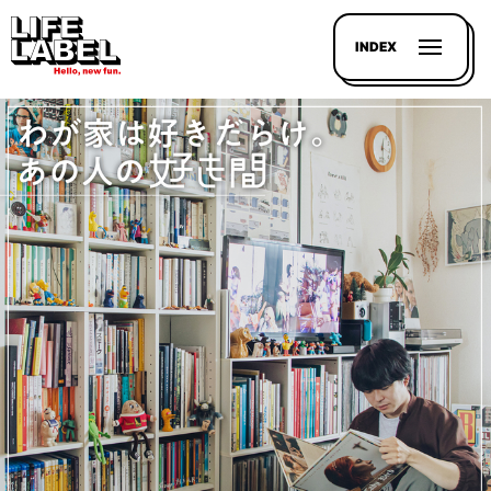
INDEX
記事を
探す
LL
MAGAZIN
HOUSE
LINE-
UP