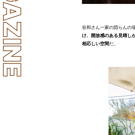
LL MAGAZINE
谷和さん一家の団らんの
け、開放感のある見晴し
相応しい空間
だ。