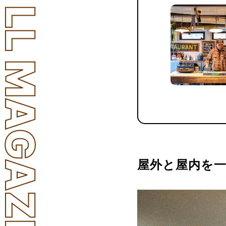
LL MAGAZINE
屋外と屋内を