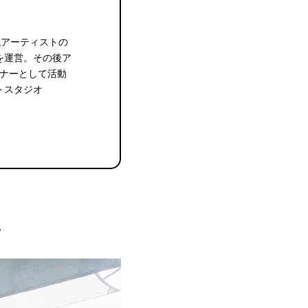
代アーティストの
を運営。その後ア
イナーとして活動
トスタジオ
。
。