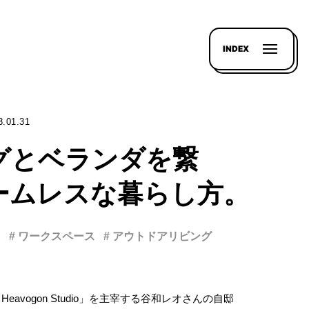
INDEX
3.01.31
グとベランダを繋
ームレスな暮らし方。
し
# ワークスペース
# アウトドアリビング
Heavogon Studio」を主宰する谷和レオさんの自邸