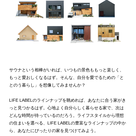
サウナと​いう​相棒が​いれば、​いつもの​景色も​もっと​楽しく、​
もっと​愛おしくなるはず。​そんな、​自分を​愛でる​ための​「と
とのう​暮らし」を​想像してみませんか？​
LIFE LABELの​ラインナップを​眺めれば、​あなたに​合う​家が​き
っと​見つかるはず。​心地よく​自分らしく​暮らせる​家で、​次は​
どんな​時間が​待っているのだろう。​ライフスタイルから​理想
の​住まいを​選べる、​LIFE LABELの​豊富な​ラインナップの​中か
ら、​あなたに​ぴったりの​家を​見つけてみよう。​