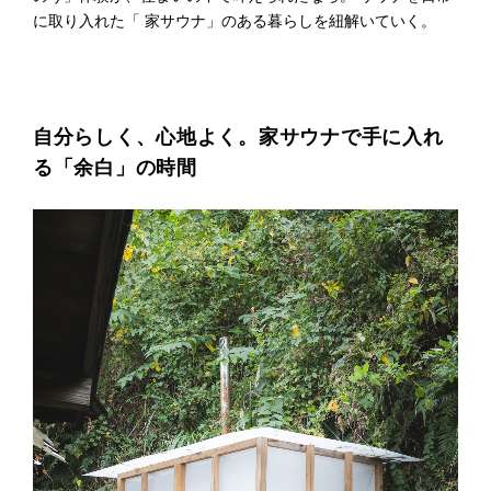
に​取り入れた​「 家サウナ」の​ある​暮らしを​紐解いていく。​
プライ
バシー
ポリシ
ー
採用情
報
自分らしく、​心地よく。​家サウナで​手に​入れ
る​「余白」の​時間