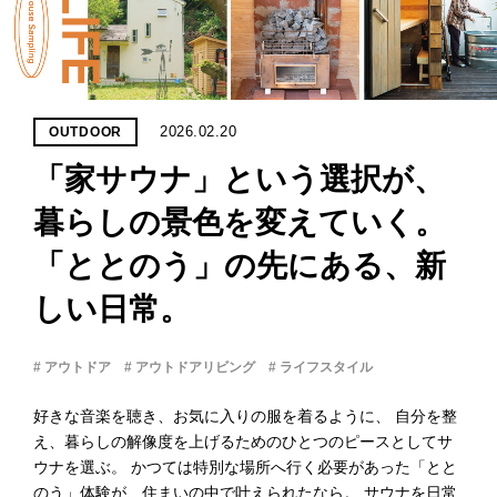
PROJECT
WHAT’S
LIFE
LABEL
2026.02.20
OUTDOOR
「家サウナ」と​いう​選択が、​
ライフレー
つ
い
て
も
っ
暮らしの​景色を​変えていく。
「​ととのう」の​先に​ある、​新
はい
いいえ
しい​日常。
# アウトドア
# アウトドアリビング
# ライフスタイル
会社概
要
好きな​音楽を​聴き、​お気に​入りの​服を​着るように、​ 自分を​整
企業の
え、​暮らしの​解像度を​上げる​ための​ひとつの​ピースと​して​サ
方へ
ウナを​選ぶ。​ かつては​特別な​場所へ​行く​必要が​あった​「とと
お問い
のう」体験が、​住まいの​中で​叶えられた​なら。​ サウナを​日常
合わせ