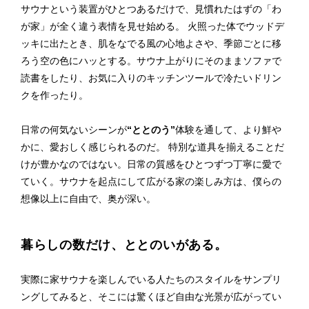
サウナという装置がひとつあるだけで、見慣れたはずの「わ
が家」が全く違う表情を見せ始める。 火照った体でウッドデ
ッキに出たとき、肌をなでる風の心地よさや、季節ごとに移
ろう空の色にハッとする。サウナ上がりにそのままソファで
読書をしたり、お気に入りのキッチンツールで冷たいドリン
クを作ったり。
日常の何気ないシーンが
“ととのう”
体験を通して、より鮮や
かに、愛おしく感じられるのだ。 特別な道具を揃えることだ
けが豊かなのではない。日常の質感をひとつずつ丁寧に愛で
ていく。サウナを起点にして広がる家の楽しみ方は、僕らの
想像以上に自由で、奥が深い。
暮らしの数だけ、ととのいがある。
実際に家サウナを楽しんでいる人たちのスタイルをサンプリ
ングしてみると、そこには驚くほど自由な光景が広がってい