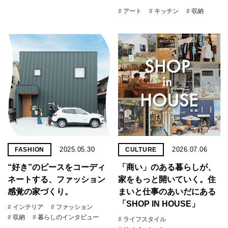
# アート
# キッチン
# 収納
2025.05.30
2026.07.06
FASHION
CULTURE
“好き”のピースをコーディ
「商い」の​ある​暮らしが、​
ネートする、ファッション
家を​もっと​開いていく。​住
感覚の家づくり。
まいと​仕事の​あいだに​ある​
「SHOP IN HOUSE」
# インテリア
# ファッション
# 収納
# 暮らしのインタビュー
# ライフスタイル