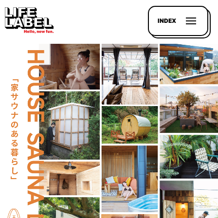
INDEX
記事を
探す
LL
MAGAZIN
HOUSE
LINE-
UP