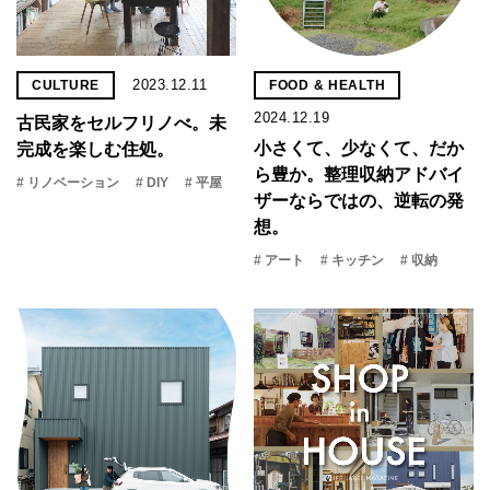
2023.12.11
CULTURE
FOOD & HEALTH
2024.12.19
古民家をセルフリノべ。未
小さくて、少なくて、だか
完成を楽しむ住処。
ら豊か。整理収納アドバイ
# リノベーション
# DIY
# 平屋
ザーならではの、逆転の発
想。
# アート
# キッチン
# 収納