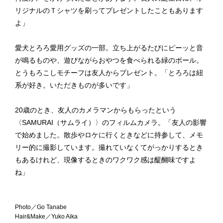
リジナルのＴシャツを刷ってプレゼントしたこともあります
よ」
愛犬とろろ愛用グッズの一部。立ち上がるたびにピーッと音
が鳴るものや、遊びながらおやつを食べられる緑のボール。
とうもろこしモチーフは友人からプレゼント。「とろろは紐
系が好き。いただきものが多いです」
20歳のとき、友人のカメラマンからもらったという
〈SAMURAI（サムライ）〉のフィルムカメラ。「友人の影響
で始めました。散歩やロケに行くときなどに持参して、メモ
リー的に撮影しています。撮れていなくてがっかりするとき
もあるけれど、現像するときのワクワク感は醍醐味ですよ
ね」
Photo／Go Tanabe
Hair&Make／Yuko Aika