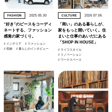
2025.05.30
2026.07.06
FASHION
CULTURE
“好き”のピースをコーディ
「商い」の​ある​暮らしが、​
ネートする、ファッション
家を​もっと​開いていく。​住
感覚の家づくり。
まいと​仕事の​あいだに​ある​
「SHOP IN HOUSE」
# インテリア
# ファッション
# 収納
# 暮らしのインタビュー
# ライフスタイル
# リノベーション
# ワークスペース