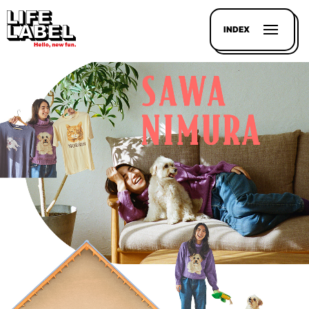
INDEX
記事を
探す
LL
MAGAZIN
HOUSE
LINE-
UP