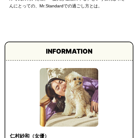
んにとっての、Mr.Standardでの過ごし方とは。
プライ
バシー
ポリシ
ー
採用情
報
INFORMATION
仁村紗和（女優）