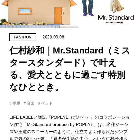
PROJECT
WHAT’S
LIFE
LABEL
2023.03.08
FASHION
仁村紗和｜Mr.Standard（ミス
ライフレー
つ
い
て
も
っ
タースタンダード）で叶え
る、愛犬とともに過ごす特別
はい
いいえ
なひととき。
# 平屋
# 音楽
# ペット
会社概
要
LIFE LABELと雑誌『POPEYE（ポパイ）』のコラボレーショ
企業の
ン住宅「Mr.Standard produce by POPEYE」は、名作ジーン
方へ
ズや王道のスニーカーのように、仕立てよく作られたシンプ
お問い
ルで気の利いた箱。「愛犬が生活の中心」という仁村紗和さ
合わせ