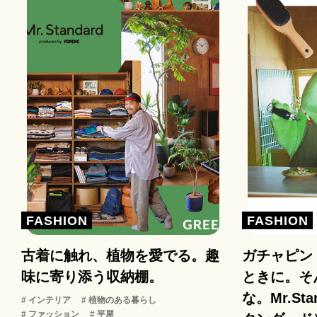
FASHION
FASHION
古着に触れ、植物を愛でる。趣
ガチャピン
味に寄り添う収納棚。
ときに。そ
な。Mr.St
# インテリア
# 植物のある暮らし
# ファッション
# 平屋