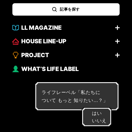
記事を探す
LL MAGAZINE
HOUSE LINE-UP
PROJECT
WHAT’S LIFE LABEL
ライフレーベル「
私
た
ち
に
つ
い
て
も
っ
と
知
り
た
い
…
？
」
はい
いいえ