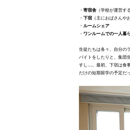
・
寄宿舎
（学校が運営す
・
下宿
（主におばさんや
・
ルームシェア
・
ワンルームでの一人暮
生徒たちは各々、自分の
バイトをしたりと、集団
すし…。最初、下宿は食
だけの短期留学の予定だ