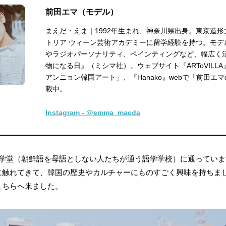
前田エマ（モデル）
まえだ・えま｜1992年生まれ、神奈川県出身。東京造
トリア ウィーン芸術アカデミーに留学経験を持つ。モデ
やラジオパーソナリティ、ペインティングなど、幅広く
物になる日』（ミシマ社）。ウェブサイト『ARToVILL
アンニョン韓国アート」、『Hanako』webで「前田エ
載中。
Instagram - @emma_maeda
語学堂（朝鮮語を母語としない人たちが通う語学学校）に通ってい
に触れてきて、韓国の歴史やカルチャーにものすごく興味を持ちま
こちらへ来ました。