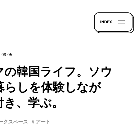
INDEX
.06.05
マの韓国ライフ。ソウ
暮らしを体験しなが
付き、学ぶ。
ワークスペース
# アート