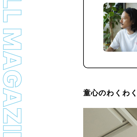
LL MAGAZINE
童心のわくわ