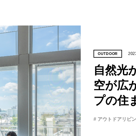
202
OUTDOOR
自然光
空が広
プの住
# アウトドアリビ