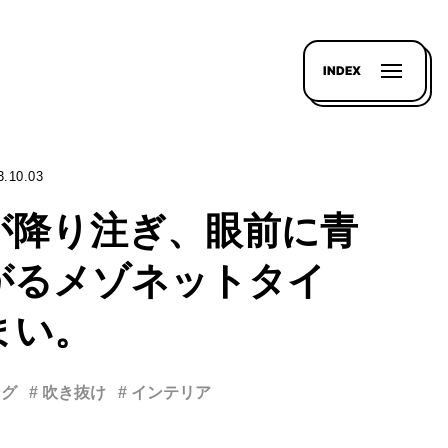
INDEX
3.10.03
が降り注ぎ、眼前に青
がるメゾネットタイ
まい。
ング
# 吹き抜け
# インテリア