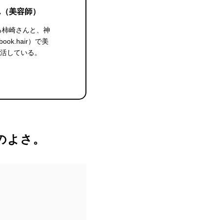
ん（美容師）
る柿崎さんと、神
ok.hair）で美
生活している。
のよさ。