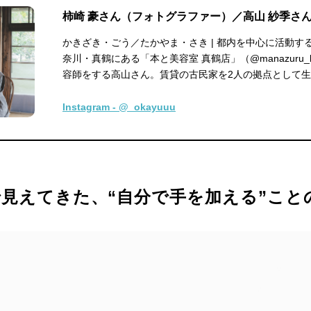
柿崎 豪さん（フォトグラファー）／高山 紗季さ
かきざき・ごう／たかやま・さき | 都内を中心に活動す
奈川・真鶴にある「本と美容室 真鶴店」（@manazuru_bo
容師をする高山さん。賃貸の古民家を2人の拠点として
Instagram - @_okayuuu
見えてきた、“自分で手を加える”こと