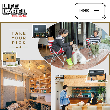
INDEX
記事を
探す
LL
MAGAZIN
HOUSE
LINE-
UP