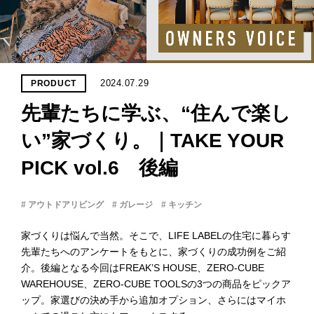
PROJECT
WHAT’S
LIFE
LABEL
2024.07.29
PRODUCT
先輩たちに学ぶ、“住んで楽し
ライフレー
つ
い
て
も
っ
い”家づくり。｜TAKE YOUR
PICK vol.6 後編
はい
いいえ
# アウトドアリビング
# ガレージ
# キッチン
家づくりは悩んで当然。そこで、LIFE LABELの住宅に暮らす
会社概
先輩たちへのアンケートをもとに、家づくりの成功例をご紹
要
介。後編となる今回はFREAK’S HOUSE、ZERO-CUBE
企業の
WAREHOUSE、ZERO-CUBE TOOLSの3つの商品をピックア
方へ
ップ。家選びの決め手から追加オプション、さらにはマイホ
お問い
合わせ