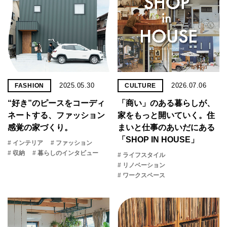
2025.05.30
2026.07.06
FASHION
CULTURE
“好き”のピースをコーディ
「商い」の​ある​暮らしが、​
ネートする、ファッション
家を​もっと​開いていく。​住
感覚の家づくり。
まいと​仕事の​あいだに​ある​
「SHOP IN HOUSE」
# インテリア
# ファッション
# 収納
# 暮らしのインタビュー
# ライフスタイル
# リノベーション
# ワークスペース