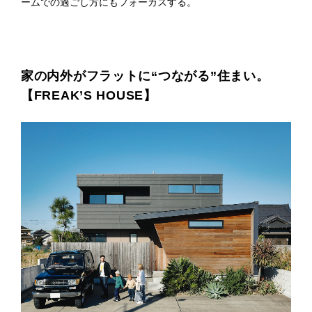
ームでの過ごし方にもフォーカスする。
プライ
バシー
ポリシ
ー
採用情
報
家の内外がフラットに“つながる”住まい。
【FREAK’S HOUSE】