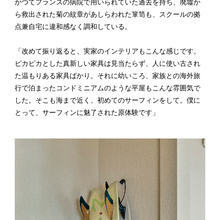
かつてフランスの病院で用いられていた過去を持ち、廃墟か
ら救出された菊の紋章があしらわれた箪笥も、スクールの拠
点兼自宅に違和感なく調和している。
「改めて振り返ると、実家のインテリアもこんな感じです。
ピカピカとした真新しい家具は見当たらず、人に使い古され
た温もりある家具ばかり。それに幼いころ、家族との海外旅
行で泊まったコンドミニアムのような平屋もこんな雰囲気で
した。そこも海まで近く、初めてのサーフィンをして。僕に
とって、サーフィンに魅了された原体験です」