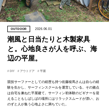
PROJECT
WHAT’S
LIFE
LABEL
2026.06.01
OUTDOOR
潮風と日当たりと木製家具
ライフレー
つ
い
て
も
っ
と。心地良さが人を呼ぶ、海
辺の平屋。
はい
いいえ
# DIY
# アウトドア
# 平屋
競技サーファーとしての経歴も持つ佐藤稜馬さんは自らの経
会社概
験を生かし、サーフィンスクールを運営している。その拠点
要
は自宅を兼ねた平屋建て。サーフィン初体験のビギナーを迎
企業の
えることもしばしばの場所にはリラックスムードが漂い、お
方へ
のずと人が集う心地よさに満ちていた。
お問い
合わせ