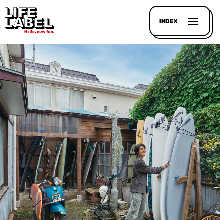
INDEX
記事を
探す
LL
MAGAZIN
HOUSE
LINE-
UP