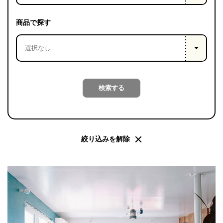
PROJECT
WHAT’S
商品で探す
LIFE
LABEL
ライフレー
検索する
つ
い
て
も
っ
はい
いいえ
絞り込みを解除
会社概
要
企業の
方へ
お問い
合わせ