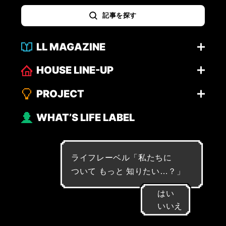
記事を探す
LL MAGAZINE
HOUSE LINE-UP
PROJECT
WHAT’S LIFE LABEL
ライフレーベル「
私
た
ち
に
つ
い
て
も
っ
と
知
り
た
い
…
？
」
はい
いいえ