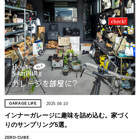
プライ
バシー
ポリシ
ー
採用情
報
2025.04.10
GARAGE LIFE
インナーガレージに趣味を詰め込む。家づく
りのサンプリング5選。
ZERO-CUBE