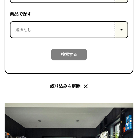
PROJECT
WHAT’S
商品で探す
LIFE
LABEL
ライフレー
検索する
つ
い
て
も
っ
はい
いいえ
絞り込みを解除
会社概
要
企業の
方へ
お問い
合わせ