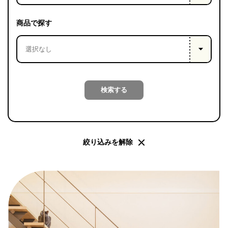
PROJECT
WHAT’S
商品で探す
LIFE
LABEL
ライフレー
検索する
つ
い
て
も
っ
はい
いいえ
絞り込みを解除
会社概
要
企業の
方へ
お問い
合わせ