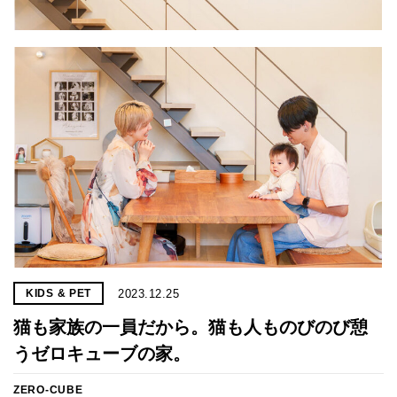
プライ
バシー
ポリシ
ー
採用情
報
2023.12.25
KIDS & PET
猫も家族の一員だから。猫も人ものびのび憩
うゼロキューブの家。
ZERO-CUBE