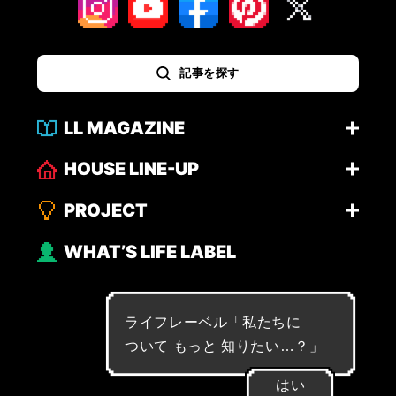
記事を探す
LL MAGAZINE
HOUSE LINE-UP
PROJECT
WHAT’S LIFE LABEL
ライフレーベル「
私
た
ち
に
つ
い
て
も
っ
と
知
り
た
い
…
？
」
はい