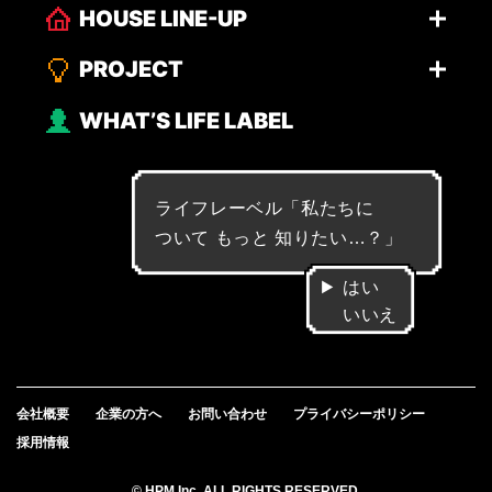
HOUSE LINE-UP
PROJECT
WHAT’S LIFE LABEL
ライフレーベル「
私
た
ち
に
つ
い
て
も
っ
と
知
り
た
い
…
？
」
はい
いいえ
会社概要
企業の方へ
お問い合わせ
プライバシーポリシー
採用情報
© HPM Inc. ALL RIGHTS RESERVED.