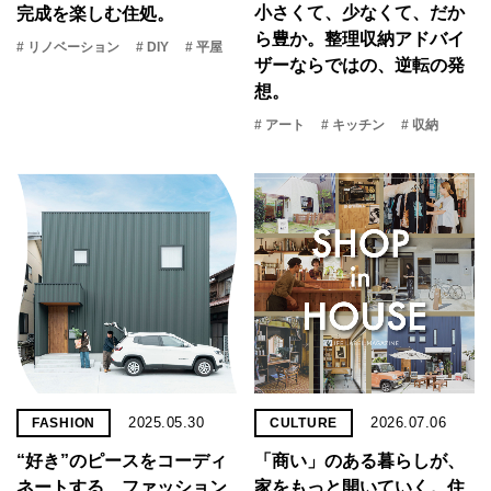
小さくて、少なくて、だか
完成を楽しむ住処。
ら豊か。整理収納アドバイ
# リノベーション
# DIY
# 平屋
ザーならではの、逆転の発
想。
# アート
# キッチン
# 収納
2025.05.30
2026.07.06
FASHION
CULTURE
“好き”のピースをコーディ
「商い」の​ある​暮らしが、​
ネートする、ファッション
家を​もっと​開いていく。​住