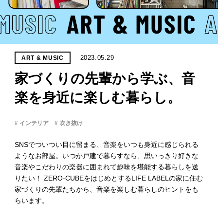
PROJECT
WHAT’S
LIFE
LABEL
2023.05.29
ART & MUSIC
家づくりの先輩から学ぶ、音
ライフレー
つ
い
て
も
っ
楽を身近に楽しむ暮らし。
はい
# インテリア
# 吹き抜け
いいえ
SNSでついつい目に留まる、音楽をいつも身近に感じられる
ようなお部屋。いつか戸建で暮らすなら、思いっきり好きな
音楽やこだわりの楽器に囲まれて趣味を堪能する暮らしを送
会社概
要
りたい！ ZERO-CUBEをはじめとするLIFE LABELの家に住む
家づくりの先輩たちから、音楽を楽しむ暮らしのヒントをも
企業の
方へ
らいます。
お問い
合わせ