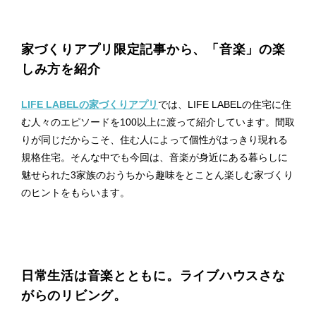
プライ
バシー
ポリシ
ー
家づくりアプリ限定記事から、「音楽」の楽
採用情
しみ方を紹介
報
LIFE LABELの家づくりアプリ
では、LIFE LABELの住宅に住
む人々のエピソードを100以上に渡って紹介しています。間取
りが同じだからこそ、住む人によって個性がはっきり現れる
規格住宅。そんな中でも今回は、音楽が身近にある暮らしに
魅せられた3家族のおうちから趣味をとことん楽しむ家づくり
のヒントをもらいます。
日常生活は音楽とともに。ライブハウスさな
がらのリビング。