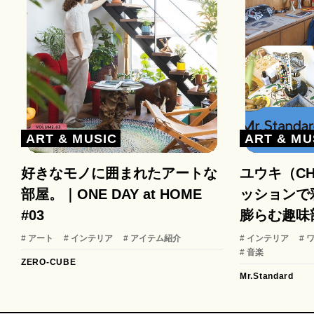
ART & MUSIC
ART & MU
好きなモノに囲まれたアートな
ユウキ（C
部屋。｜ONE DAY at HOME
ッションで
#03
膨らむ趣味
# アート
# インテリア
# アイテム紹介
# インテリア
# 
# 音楽
ZERO-CUBE
Mr.Standard