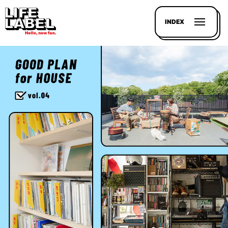
INDEX
記事を
探す
LL
MAGAZIN
HOUSE
LINE-
UP