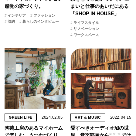
感覚の家づくり。
まいと​仕事の​あいだに​ある​
「SHOP IN HOUSE」
# インテリア
# ファッション
# 収納
# 暮らしのインタビュー
# ライフスタイル
# リノベーション
# ワークスペース
2024.02.05
2022.04.15
GREEN LIFE
ART & MUSIC
陶芸工房のあるマイホーム
愛すべきオーディオ沼の世
で楽しむ、うつわづくり
界。音楽部屋から“ここでは