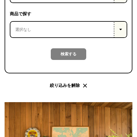
PROJECT
WHAT’S
商品で探す
LIFE
LABEL
ライフレー
検索する
つ
い
て
も
っ
はい
いいえ
絞り込みを解除
会社概
要
企業の
方へ
お問い
合わせ