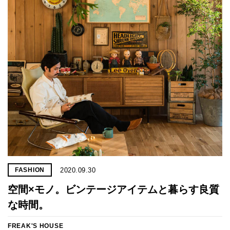
プライ
バシー
ポリシ
ー
採用情
報
2020.09.30
FASHION
空間×モノ。ビンテージアイテムと暮らす良質
な時間。
FREAK'S HOUSE