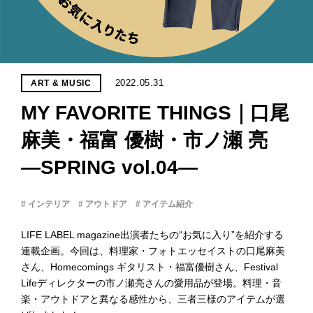
PROJECT
WHAT’S
LIFE
LABEL
2022.05.31
ART & MUSIC
MY FAVORITE THINGS｜口尾
ライフレー
つ
い
て
も
っ
麻美・福富 優樹・市ノ瀬 亮
―SPRING vol.04―
はい
いいえ
# インテリア
# アウトドア
# アイテム紹介
LIFE LABEL magazine出演者たちの“お気に入り”を紹介する
会社概
連載企画。今回は、料理家・フォトエッセイストの口尾麻美
要
さん、Homecomings ギタリスト・福富優樹さん、Festival
企業の
Lifeディレクターの市ノ瀬亮さんの愛用品が登場。料理・音
方へ
楽・アウトドアと異なる感性から、三者三様のアイテムが選
お問い
合わせ