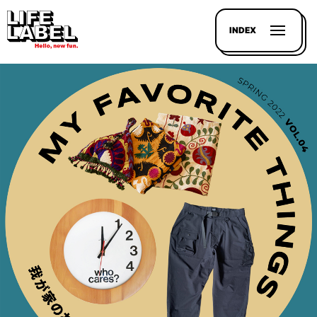
INDEX
記事を
探す
LL
MAGAZIN
HOUSE
LINE-
UP