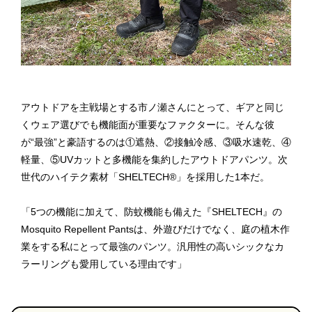
アウトドアを主戦場とする市ノ瀬さんにとって、ギアと同じ
くウェア選びでも機能面が重要なファクターに。そんな彼
が“最強”と豪語するのは①遮熱、②接触冷感、③吸水速乾、④
軽量、⑤UVカットと多機能を集約したアウトドアパンツ。次
世代のハイテク素材「SHELTECH®️」を採用した1本だ。
「5つの機能に加えて、防蚊機能も備えた『SHELTECH』の
Mosquito Repellent Pantsは、外遊びだけでなく、庭の植木作
業をする私にとって最強のパンツ。汎用性の高いシックなカ
ラーリングも愛用している理由です」