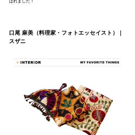
ばれました！
プライ
バシー
ポリシ
ー
採用情
報
口尾 麻美（料理家・フォトエッセイスト）｜
スザニ