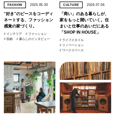
2025.05.30
2026.07.06
FASHION
CULTURE
“好き”のピースをコーディ
「商い」の​ある​暮らしが、​
ネートする、ファッション
家を​もっと​開いていく。​住
感覚の家づくり。
まいと​仕事の​あいだに​ある​
「SHOP IN HOUSE」
# インテリア
# ファッション
# 収納
# 暮らしのインタビュー
# ライフスタイル
# リノベーション
# ワークスペース