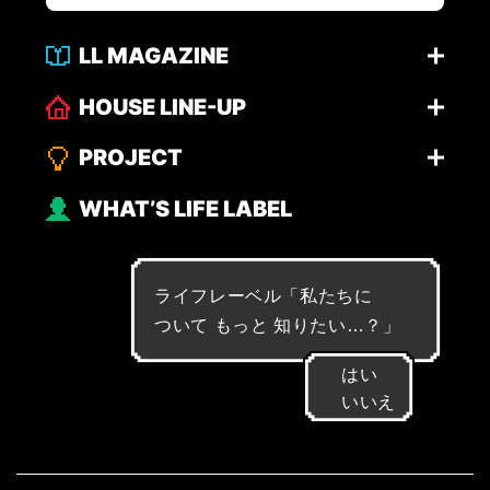
LL MAGAZINE
HOUSE LINE-UP
PROJECT
WHAT’S LIFE LABEL
ライフレーベル「
私
た
ち
に
つ
い
て
も
っ
と
知
り
た
い
…
？
」
はい
いいえ