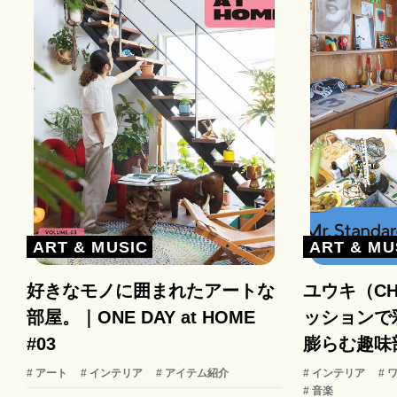
ART & MUSIC
ART & MU
好きなモノに囲まれたアートな
ユウキ（C
部屋。｜ONE DAY at HOME
ッションで
#03
膨らむ趣味
# アート
# インテリア
# アイテム紹介
# インテリア
# 
# 音楽