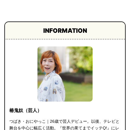
プライ
バシー
ポリシ
ー
採用情
INFORMATION
報
椿鬼奴（芸人）
つばき・おにやっこ｜26歳で芸人デビュー。以後、テレビと
舞台を中心に幅広く活動。『世界の果てまでイッテQ!』にレ