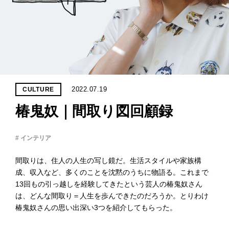
PROJECT
WHAT’S
LIFE
LABEL
ライフレー
2022.07.19
CULTURE
つ
い
て
も
っ
椿鬼奴｜間取り図回顧録
はい
いいえ
# インテリア
間取りは、住人の人生の写し鏡だ。生活スタイルや家族構
成、収入など、多くのことを沈黙のうちに物語る。これまで
会社概
13回もの引っ越しを経験してきたという芸人の椿鬼奴さん
要
は、どんな間取り＝人生を歩んできたのだろうか。とりわけ
企業の
方へ
椿鬼奴さんの思い出深い3つを紹介してもらった。
お問い
合わせ