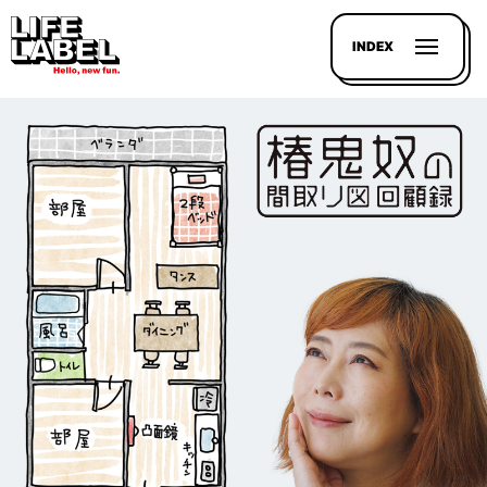
INDEX
記事を
探す
LL
MAGAZIN
HOUSE
LINE-
UP