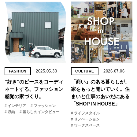
2025.05.30
2026.07.06
FASHION
CULTURE
“好き”のピースをコーディ
「商い」の​ある​暮らしが、​
ネートする、ファッション
家を​もっと​開いていく。​住
感覚の家づくり。
まいと​仕事の​あいだに​ある​
「SHOP IN HOUSE」
# インテリア
# ファッション
# 収納
# 暮らしのインタビュー
# ライフスタイル
# リノベーション
# ワークスペース