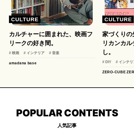
CULTURE
CULTURE
カルチャーに囲まれた、映画フ
家づくりの
リークの好き間。
リカンカル
し。
# 映画
# インテリア
# 音楽
# DIY
# インテリ
amadana base
ZERO-CUBE
ZE
POPULAR CONTENTS
人気記事