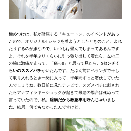
極めつけは、私が所属する「キュートン」のイベントがあっ
たので、オリジナルTシャツを着ようとしたときのこと。よれ
たりするのが嫌なので、いつもは畳んでしまってあるんです
よ。それを半年ぶりくらいに引っ張り出して着たら、左の二
の腕に激痛が走って。「痛っ‼」と思って見たら、
5センチく
らいのスズメバチ
がいた
んです。たぶん前にベランダで干し
て取り入れるとき一緒に入って、半年間ずっと潜伏していた
んでしょうね。数日前に見たテレビで、スズメバチに刺され
たらアナフィラキーショックが起きて最悪の場合は死ぬって
言っていたので、
私、臆病だから救急車を呼んじゃいまし
た。
結局、何でもなかったんですけど。