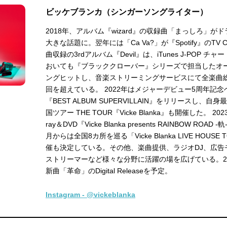
ビッケブランカ（シンガーソングライター）
2018年、アルバム『wizard』の収録曲「まっしろ」が
大きな話題に。翌年には「Ca Va?」が『Spotify』のTV
曲収録の3rdアルバム『Devil』は、iTunes J-POP チ
おいても『ブラッククローバー』シリーズで担当したオ
ングヒットし、音楽ストリーミングサービスにて全楽曲
回を超えている。 2022年はメジャーデビュー5周年記
『BEST ALBUM SUPERVILLAIN』をリリースし、
国ツアー THE TOUR『Vicke Blanka』も開催した。 202
ray＆DVD『Vicke Blanka presents RAINBOW ROA
月からは全国8カ所を巡る「Vicke Blanka LIVE HOUSE 
催も決定している。その他、楽曲提供、ラジオDJ、広告モデ
ストリーマーなど様々な分野に活躍の場を広げている。20
新曲「革命」のDigital Releaseを予定。
Instagram - @vickeblanka