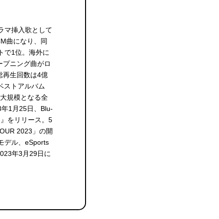
ドラマ挿入歌として
 CM曲になり、同
ャートで1位。海外に
ープニング曲がロ
総再生回数は4億
念ベストアルバム
自身最大規模となる全
3年1月25日、Blu-
D -軌-』をリリース。5
TOUR 2023」の開
ル、eSports
23年3月29日に