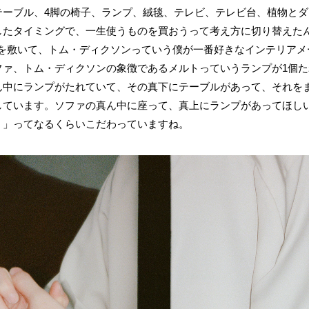
テーブル、4脚の椅子、ランプ、絨毯、テレビ、テレビ台、植物と
したタイミングで、一生使うものを買おうって考え方に切り替えた
毯を敷いて、トム・ディクソンっていう僕が一番好きなインテリア
ファ、トム・ディクソンの象徴であるメルトっていうランプが1個
ん中にランプがたれていて、その真下にテーブルがあって、それをま
しています。ソファの真ん中に座って、真上にランプがあってほし
！」ってなるくらいこだわっていますね。