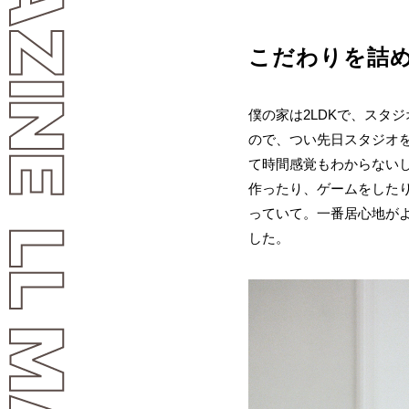
LL MAGAZINE
こだわりを詰
僕の家は2LDKで、スタ
ので、つい先日スタジオ
て時間感覚もわからない
作ったり、ゲームをした
っていて。一番居心地が
した。