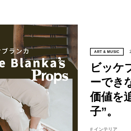
ART & MUSIC
ビッケ
ーでき
価値を
子”。
# インテリア