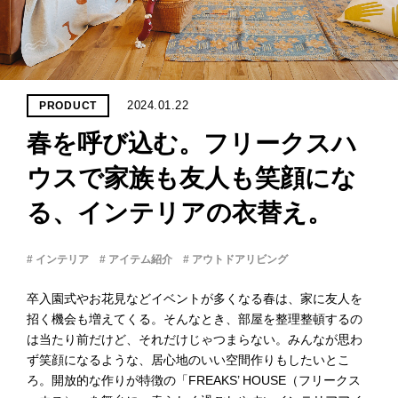
PROJECT
WHAT’S
LIFE
LABEL
2024.01.22
PRODUCT
春を呼び込む。フリークスハ
ライフレー
つ
い
て
も
っ
ウスで家族も友人も笑顔にな
る、インテリアの衣替え。
はい
いいえ
# インテリア
# アイテム紹介
# アウトドアリビング
卒入園式やお花見などイベントが多くなる春は、家に友人を
会社概
招く機会も増えてくる。そんなとき、部屋を整理整頓するの
要
は当たり前だけど、それだけじゃつまらない。みんなが思わ
企業の
ず笑顔になるような、居心地のいい空間作りもしたいとこ
方へ
ろ。開放的な作りが特徴の「FREAKS’ HOUSE（フリークス
お問い
合わせ