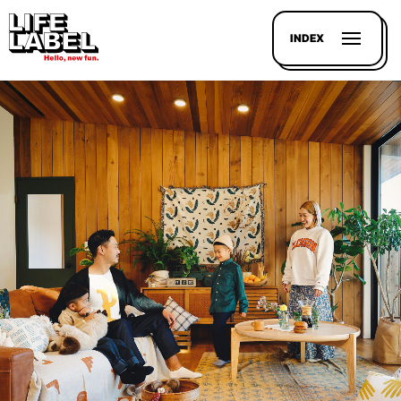
INDEX
記事を
探す
LL
MAGAZIN
HOUSE
LINE-
UP