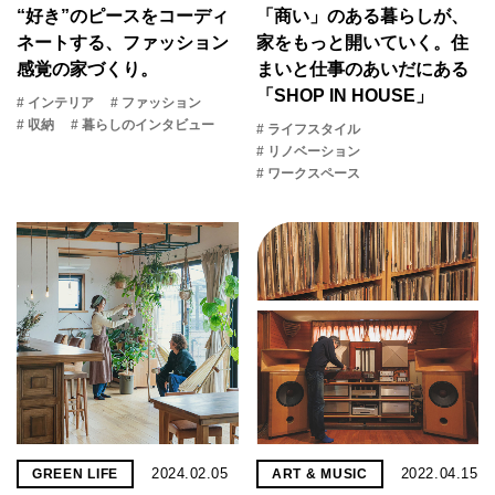
“好き”のピースをコーディ
「商い」の​ある​暮らしが、​
ネートする、ファッション
家を​もっと​開いていく。​住
感覚の家づくり。
まいと​仕事の​あいだに​ある​
「SHOP IN HOUSE」
# インテリア
# ファッション
# 収納
# 暮らしのインタビュー
# ライフスタイル
# リノベーション
# ワークスペース
2024.02.05
2022.04.15
GREEN LIFE
ART & MUSIC