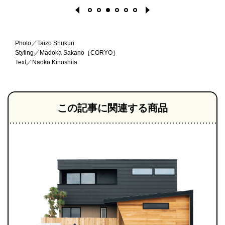
Photo／Taizo Shukuri
Styling／Madoka Sakano［CORYO］
Text／Naoko Kinoshita
1
2
3
4
5
6
この記事に関連する商品