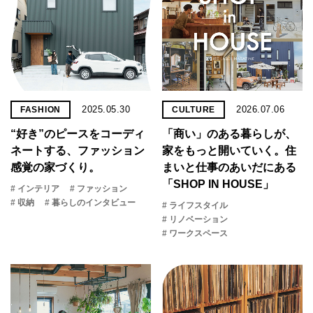
2025.05.30
2026.07.06
FASHION
CULTURE
“好き”のピースをコーディ
「商い」の​ある​暮らしが、​
ネートする、ファッション
家を​もっと​開いていく。​住
感覚の家づくり。
まいと​仕事の​あいだに​ある​
「SHOP IN HOUSE」
# インテリア
# ファッション
# 収納
# 暮らしのインタビュー
# ライフスタイル
# リノベーション
# ワークスペース