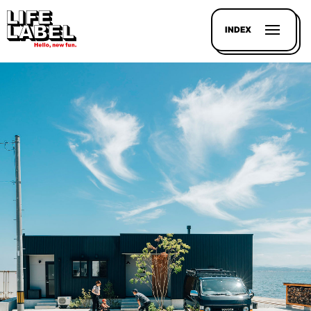
INDEX
記事を
探す
LL
MAGAZIN
HOUSE
LINE-
UP