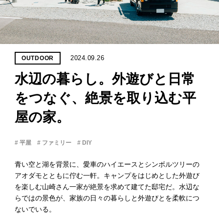
PROJECT
WHAT’S
LIFE
LABEL
2024.09.26
OUTDOOR
水辺の暮らし。外遊びと日常
ライフレー
つ
い
て
も
っ
をつなぐ、絶景を取り込む平
屋の家。
はい
いいえ
# 平屋
# ファミリー
# DIY
青い空と湖を背景に、愛車のハイエースとシンボルツリーの
会社概
アオダモとともに佇む一軒。キャンプをはじめとした外遊び
要
を楽しむ山崎さん一家が絶景を求めて建てた邸宅だ。水辺な
企業の
らではの景色が、家族の日々の暮らしと外遊びとを柔軟につ
方へ
ないでいる。
お問い
合わせ