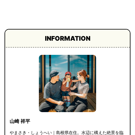
プライ
バシー
ポリシ
ー
採用情
報
INFORMATION
山崎 祥平
やまさき・しょうへい｜島根県在住。水辺に構えた絶景を臨