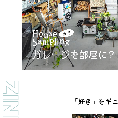
LL MAGAZINE
「好き」をギ