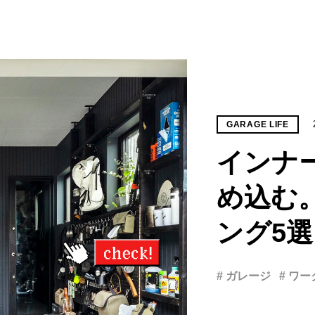
GARAGE LIFE
インナ
め込む
ング5選
# ガレージ
# ワ