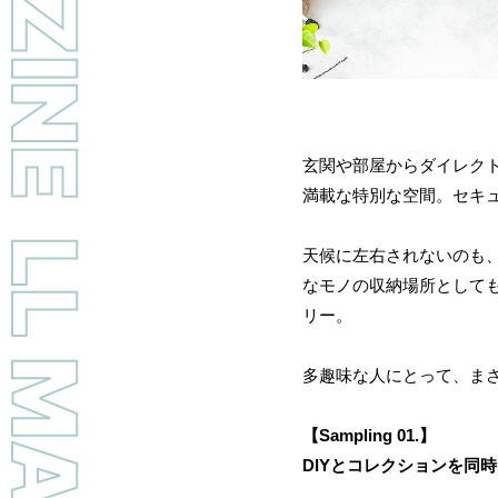
LL MAGAZINE
玄関や部屋からダイレク
満載な特別な空間。セキ
天候に左右されないのも
なモノの収納場所としても
リー。
多趣味な人にとって、ま
【Sampling 01.】
DIYとコレクションを同