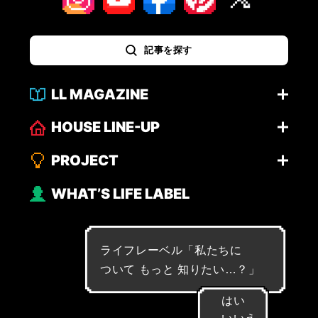
記事を探す
LL MAGAZINE
HOUSE LINE-UP
PROJECT
WHAT’S LIFE LABEL
ライフレーベル「
私
た
ち
に
つ
い
て
も
っ
と
知
り
た
い
…
？
」
はい