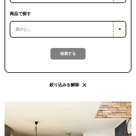
PROJECT
WHAT’S
商品で探す
LIFE
LABEL
ライフレー
検索する
つ
い
て
も
っ
はい
いいえ
絞り込みを解除
会社概
要
企業の
方へ
お問い
合わせ