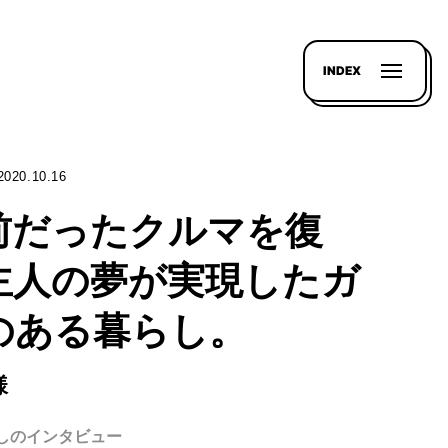
INDEX
2020.10.16
前だったクルマを復
主人の夢が実現したガ
のある暮らし。
様
らしのインタビュー