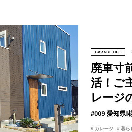
GARAGE LIFE
廃車寸
活！ご
レージ
#009 愛知県I
# ガレージ
# 暮